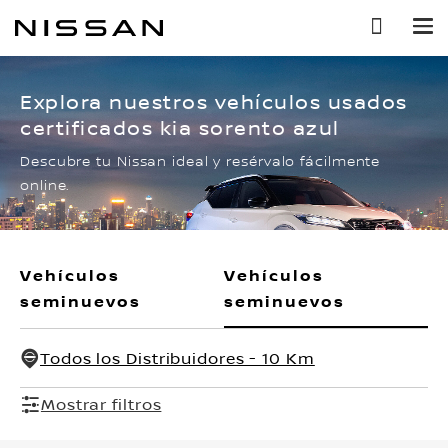
Ir
al
contenido
principal
Explora nuestros vehículos usados
certificados kia sorento azul
Descubre tu Nissan ideal y resérvalo fácilmente
online.
Vehículos
Vehículos
seminuevos
seminuevos
Todos los Distribuidores - 10 Km
Mostrar filtros