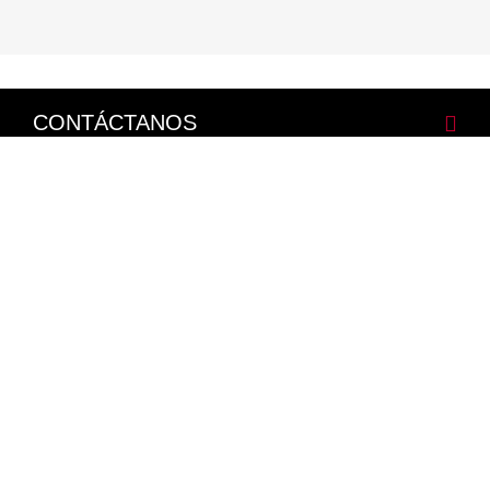
CONTÁCTANOS
CORPORATIVO
LEGALES
NISSAN SOCIAL
Facebook
Twitter
Youtube
Instagram
Mapa del Sitio