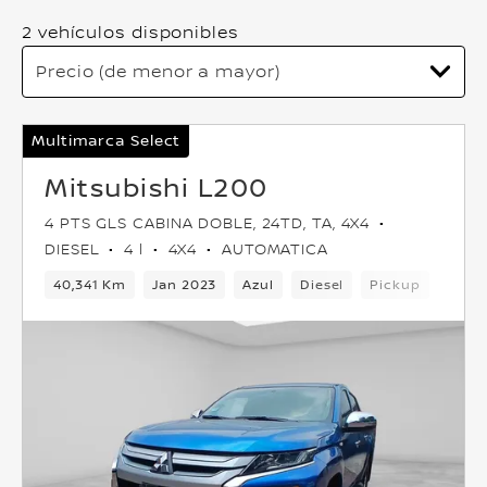
2 vehículos disponibles
Multimarca Select
Mitsubishi L200
4 PTS GLS CABINA DOBLE, 24TD, TA, 4X4
DIESEL
4 l
4X4
AUTOMATICA
40,341 Km
Jan 2023
Azul
Diesel
Pickup
4x4