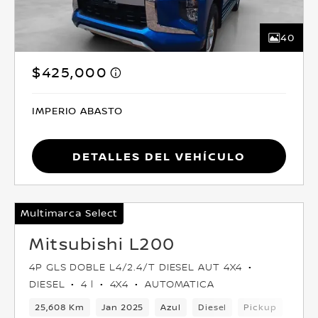
40
$425,000
IMPERIO ABASTO
Detalles del vehículo
Multimarca Select
Mitsubishi L200
4P GLS DOBLE L4/2.4/T DIESEL AUT 4X4
DIESEL
4 l
4X4
AUTOMATICA
25,608 Km
Jan 2025
Azul
Diesel
Pickup
4x4