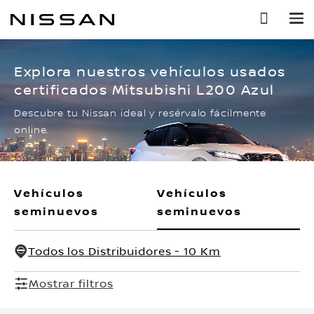
Ir
al
contenido
principal
Explora nuestros vehículos usados
certificados Mitsubishi L200 Azul
Descubre tu Nissan ideal y resérvalo fácilmente
online.
Vehículos
Vehículos
seminuevos
seminuevos
Todos los Distribuidores - 10 Km
Mostrar filtros