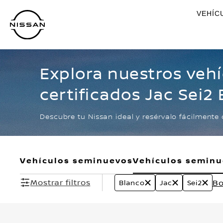
Ir
VEHÍC
al
contenido
principal
Explora nuestros veh
certificados Jac Sei2
Descubre tu Nissan ideal y resérvalo fácilmente 
Vehículos seminuevos
Vehículos semin
Mostrar filtros
Bo
Blanco
Jac
Sei2