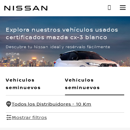
Ir
al
contenido
principal
Explora nuestros vehículos usados
certificados mazda cx-3 blanco
Descubre tu Nissan ideal y resérvalo fácilmente
online.
Vehículos
Vehículos
seminuevos
seminuevos
Todos los Distribuidores - 10 Km
Mostrar filtros