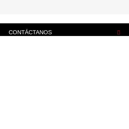
CONTÁCTANOS
CORPORATIVO
LEGALES
NISSAN SOCIAL
Facebook
Twitter
Youtube
Instagram
Mapa del Sitio