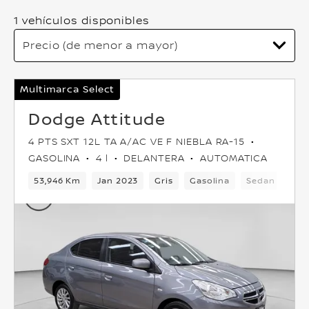
1 vehículos disponibles
Multimarca Select
Dodge Attitude
4 PTS SXT 12L TA A/AC VE F NIEBLA RA-15
GASOLINA
4 l
DELANTERA
AUTOMATICA
53,946 Km
Jan 2023
Gris
Gasolina
Sedan
Del