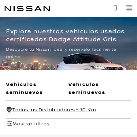
Ir
al
contenido
principal
Explora nuestros vehículos usados
certificados Dodge Attitude Gris
Descubre tu Nissan ideal y resérvalo fácilmente
online.
Vehículos
Vehículos
seminuevos
seminuevos
Todos los Distribuidores - 10 Km
Mostrar filtros