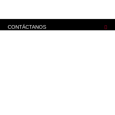
CONTÁCTANOS
CORPORATIVO
LEGALES
NISSAN SOCIAL
Facebook
Twitter
Youtube
Instagram
Mapa del Sitio