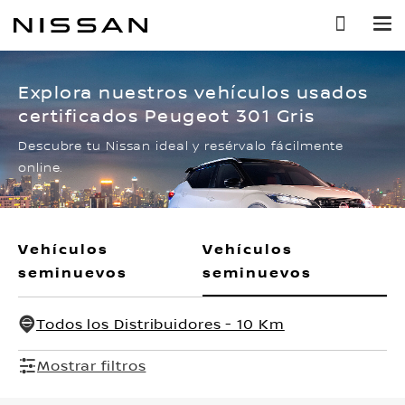
Ir
al
contenido
principal
Explora nuestros vehículos usados
certificados Peugeot 301 Gris
Descubre tu Nissan ideal y resérvalo fácilmente
online.
Vehículos
Vehículos
seminuevos
seminuevos
Todos los Distribuidores - 10 Km
Mostrar filtros