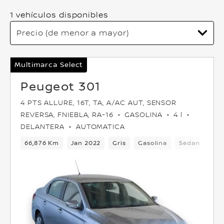
1 vehículos disponibles
Multimarca Select
Peugeot 301
4 PTS ALLURE, 16T, TA, A/AC AUT, SENSOR
REVERSA, FNIEBLA, RA-16
GASOLINA
4 l
DELANTERA
AUTOMATICA
66,876 Km
Jan 2022
Gris
Gasolina
Sedan
Del