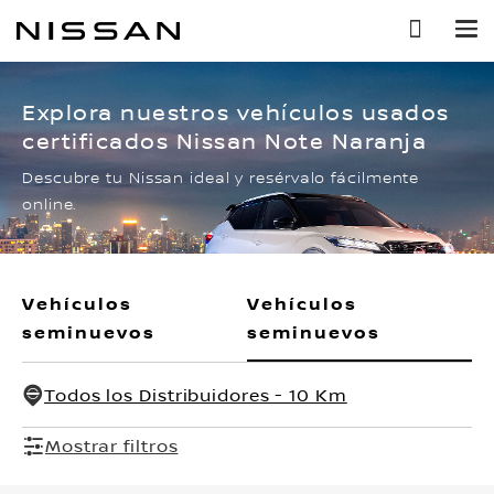
Ir
al
contenido
principal
Explora nuestros vehículos usados
certificados Nissan Note Naranja
Descubre tu Nissan ideal y resérvalo fácilmente
online.
Vehículos
Vehículos
seminuevos
seminuevos
Todos los Distribuidores - 10 Km
Mostrar filtros