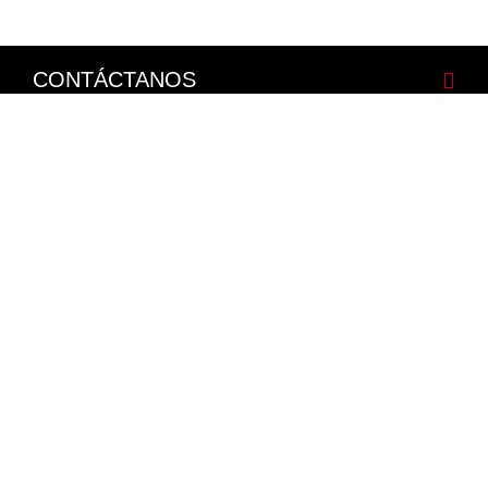
CONTÁCTANOS
CORPORATIVO
LEGALES
NISSAN SOCIAL
Facebook
Twitter
Youtube
Instagram
Mapa del Sitio
Política de Integridad