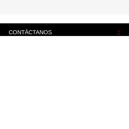
CONTÁCTANOS
CORPORATIVO
LEGALES
NISSAN SOCIAL
Facebook
Twitter
Youtube
Instagram
Mapa del Sitio