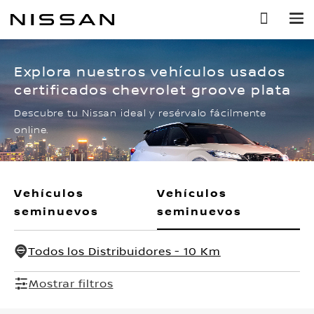
Ir
al
contenido
principal
Explora nuestros vehículos usados
certificados chevrolet groove plata
Descubre tu Nissan ideal y resérvalo fácilmente
online.
Vehículos
Vehículos
seminuevos
seminuevos
Todos los Distribuidores - 10 Km
Mostrar filtros