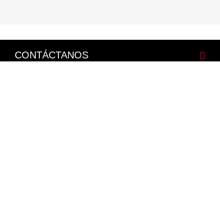
CONTÁCTANOS
CORPORATIVO
LEGALES
NISSAN SOCIAL
Facebook
Twitter
Youtube
Instagram
Mapa del Sitio