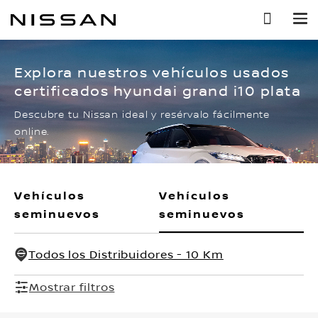
Ir
al
contenido
principal
Explora nuestros vehículos usados
certificados hyundai grand i10 plata
Descubre tu Nissan ideal y resérvalo fácilmente
online.
Vehículos
Vehículos
seminuevos
seminuevos
Todos los Distribuidores - 10 Km
Mostrar filtros