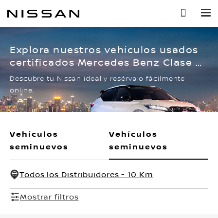
Ir
al
contenido
principal
Explora nuestros vehículos usados
certificados Mercedes Benz Clase C
Plata
Descubre tu Nissan ideal y resérvalo fácilmente
online.
Vehículos
Vehículos
seminuevos
seminuevos
Todos los Distribuidores - 10 Km
Mostrar filtros