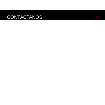
CONTÁCTANOS
CORPORATIVO
LEGALES
NISSAN SOCIAL
Facebook
Twitter
Youtube
Instagram
Mapa del Sitio
Política de Integridad