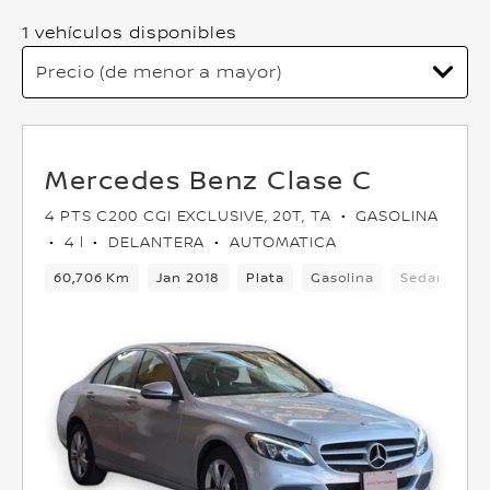
1 vehículos disponibles
Mercedes Benz Clase C
4 PTS C200 CGI EXCLUSIVE, 20T, TA
GASOLINA
4 l
DELANTERA
AUTOMATICA
60,706 Km
Jan 2018
Plata
Gasolina
Sedan
De