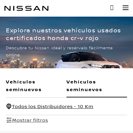
Ir
al
contenido
principal
Explora nuestros vehículos usados
certificados honda cr-v rojo
Descubre tu Nissan ideal y resérvalo fácilmente
online.
Vehículos
Vehículos
seminuevos
seminuevos
Todos los Distribuidores - 10 Km
Mostrar filtros