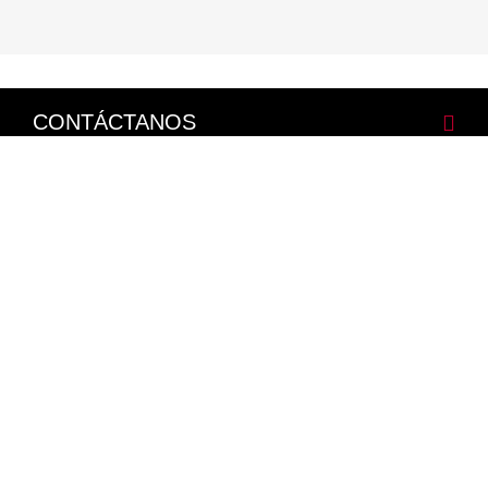
CONTÁCTANOS
CORPORATIVO
LEGALES
NISSAN SOCIAL
Facebook
Twitter
Youtube
Instagram
Mapa del Sitio