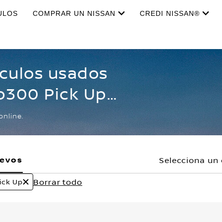
ULOS
COMPRAR UN NISSAN
CREDI NISSAN®
ículos usados
Np300 Pick Up
online.
uevos
Selecciona un 
Borrar todo
ick Up