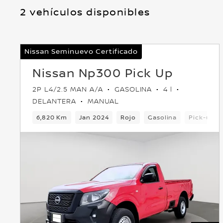
2 vehículos disponibles
Nissan Seminuevo Certificado
Nissan Np300 Pick Up
2P L4/2.5 MAN A/A
GASOLINA
4 l
DELANTERA
MANUAL
6,820 Km
Jan 2024
Rojo
Gasolina
Pick-up