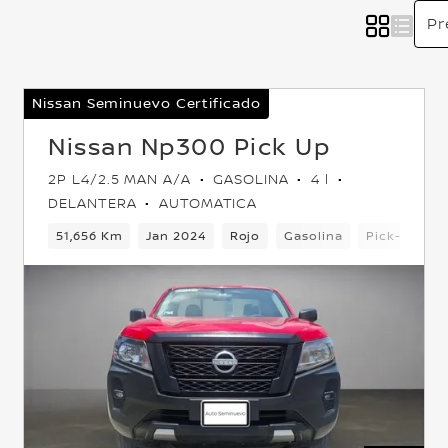
Nissan Seminuevo Certificado
Nissan Np300 Pick Up
2P L4/2.5 MAN A/A
GASOLINA
4 l
DELANTERA
AUTOMATICA
Delantera
51,656 Km
Jan 2024
Rojo
Gasolina
Pick-up