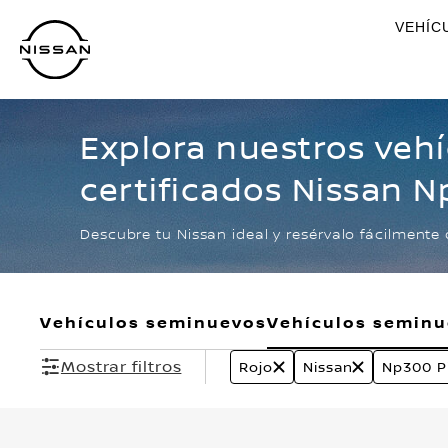
Ir
VEHÍC
al
contenido
principal
Explora nuestros veh
certificados Nissan 
Rojo
Descubre tu Nissan ideal y resérvalo fácilmente 
Vehículos seminuevos
Vehículos semin
Mostrar filtros
Rojo
Nissan
Np300 P