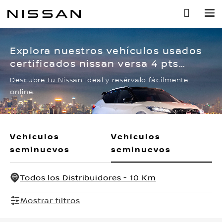
Ir
al
contenido
principal
Explora nuestros vehículos usados
certificados nissan versa 4 pts
exclusive, ta, a/ac, ve, piel, gps, f
Descubre tu Nissan ideal y resérvalo fácilmente
niebla, ra-15
online.
Vehículos
Vehículos
seminuevos
seminuevos
Todos los Distribuidores - 10 Km
Mostrar filtros