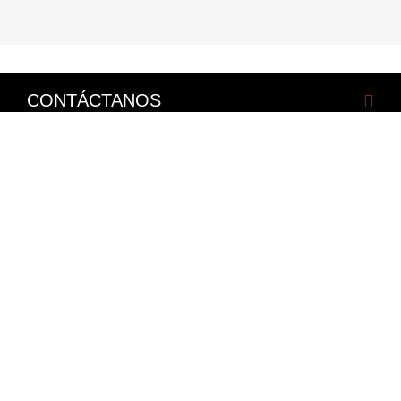
CONTÁCTANOS
CORPORATIVO
LEGALES
NISSAN SOCIAL
Facebook
Twitter
Youtube
Instagram
Mapa del Sitio