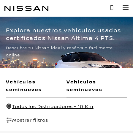
Ir
al
contenido
principal
Explora nuestros vehículos usados
certificados Nissan Altima 4 PTS
EXCLUSIVE, V6, CVT, CLIMATRONIC,
Descubre tu Nissan ideal y resérvalo fácilmente
PIEL, QC, BL, GPS, BLUETOOTH, RA-18
online.
Vehículos
Vehículos
seminuevos
seminuevos
Todos los Distribuidores - 10 Km
Mostrar filtros