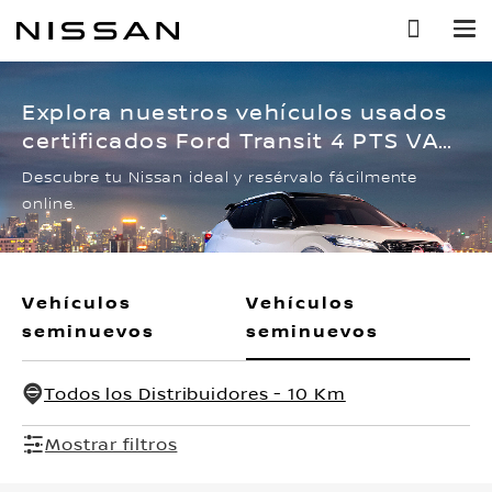
Ir
al
contenido
principal
Explora nuestros vehículos usados
certificados Ford Transit 4 PTS VAN
MEDIANA, 37L, TA
Descubre tu Nissan ideal y resérvalo fácilmente
online.
Vehículos
Vehículos
seminuevos
seminuevos
Todos los Distribuidores - 10 Km
Mostrar filtros