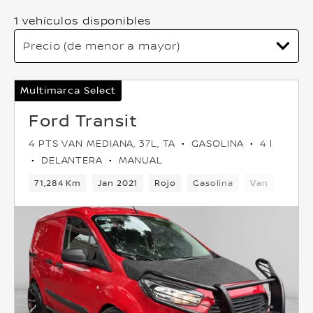
1 vehículos disponibles
Multimarca Select
Ford Transit
4 PTS VAN MEDIANA, 37L, TA
GASOLINA
4 l
DELANTERA
MANUAL
71,284 Km
Jan 2021
Rojo
Gasolina
Van
Delan