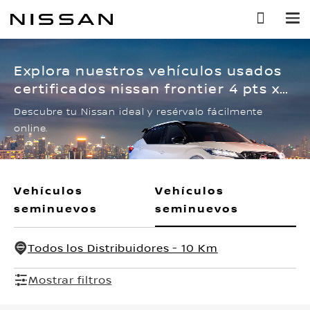
Ir
al
contenido
principal
Explora nuestros vehículos usados
certificados nissan frontier 4 pts xe,
l4, 25l, tm6, a/ac, ve, r-17
Descubre tu Nissan ideal y resérvalo fácilmente
online.
Vehículos
Vehículos
seminuevos
seminuevos
Todos los Distribuidores - 10 Km
Mostrar filtros