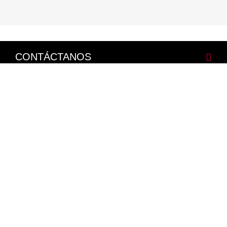
CONTÁCTANOS
CORPORATIVO
LEGALES
NISSAN SOCIAL
Facebook
Twitter
Youtube
Instagram
Mapa del Sitio