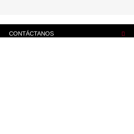
CONTÁCTANOS
CORPORATIVO
LEGALES
NISSAN SOCIAL
Facebook
Twitter
Youtube
Instagram
Mapa del Sitio