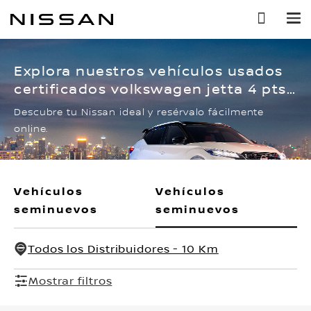
Ir
al
contenido
principal
Explora nuestros vehículos usados
certificados volkswagen jetta 4 pts.
comfortline, 1.4t, ta, ra-16
Descubre tu Nissan ideal y resérvalo fácilmente
online.
Vehículos
Vehículos
seminuevos
seminuevos
Todos los Distribuidores - 10 Km
Mostrar filtros