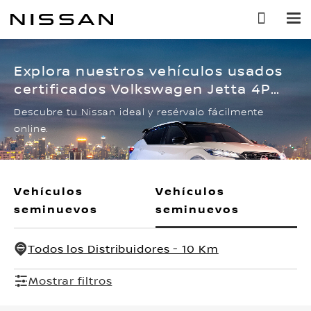
Ir
al
contenido
principal
Explora nuestros vehículos usados
certificados Volkswagen Jetta 4P
CONFORTLINE L4/1.4/T AUT
Descubre tu Nissan ideal y resérvalo fácilmente
online.
Vehículos
Vehículos
seminuevos
seminuevos
Todos los Distribuidores - 10 Km
Mostrar filtros