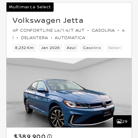
Multimarca Select
Volkswagen Jetta
4P CONFORTLINE L4/1.4/T AUT
GASOLINA
4
l
DELANTERA
AUTOMATICA
8,232 Km
Jan 2026
Azul
Gasolina
Sedan
Dela
29
$389,900