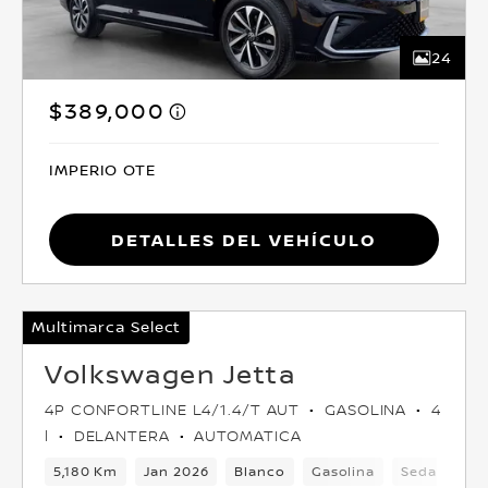
24
$389,000
IMPERIO OTE
Detalles del vehículo
Multimarca Select
Volkswagen Jetta
4P CONFORTLINE L4/1.4/T AUT
GASOLINA
4
l
DELANTERA
AUTOMATICA
5,180 Km
Jan 2026
Blanco
Gasolina
Sedan
D