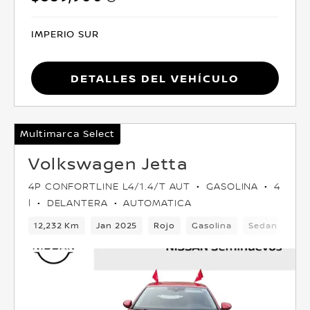
IMPERIO SUR
Detalles del vehículo
Multimarca Select
Volkswagen Jetta
4P CONFORTLINE L4/1.4/T AUT
GASOLINA
4
l
DELANTERA
AUTOMATICA
12,232 Km
Jan 2025
Rojo
Gasolina
Sedan
Del