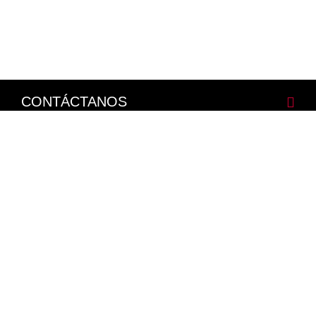
CONTÁCTANOS
CORPORATIVO
LEGALES
NISSAN SOCIAL
Facebook
Twitter
Youtube
Instagram