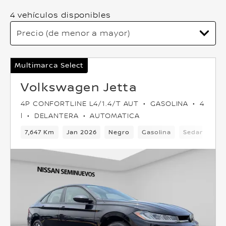
4 vehículos disponibles
Multimarca Select
Volkswagen Jetta
4P CONFORTLINE L4/1.4/T AUT
GASOLINA
4
l
DELANTERA
AUTOMATICA
7,647 Km
Jan 2026
Negro
Gasolina
Sedan
De