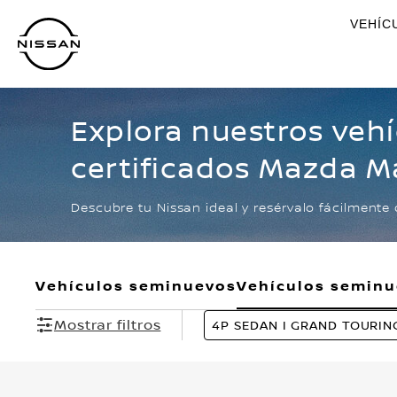
Ir
VEHÍC
al
contenido
principal
Explora nuestros veh
certificados Mazda 
I GRAND TOURING L4/
Descubre tu Nissan ideal y resérvalo fácilmente 
Vehículos seminuevos
Vehículos semin
Mostrar filtros
4P SEDAN I GRAND TOURING