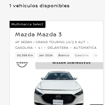
1 vehículos disponibles
Multimarca Select
Mazda Mazda 3
4P SEDAN I GRAND TOURING L4/2.5 AUT
GASOLINA
4 l
DELANTERA
AUTOMATICA
60,366 Km
Jan 2024
Blanco
Gasolina
Sedan