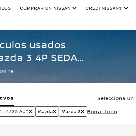
ULOS
COMPRAR UN NISSAN
CREDI NISSAN®
ículos usados
Mazda 3 4P SEDAN
2.5 AUT
online.
uevos
Selecciona un 
Borrar todo
 L4/2.5 AUT
Mazda
Mazda 3