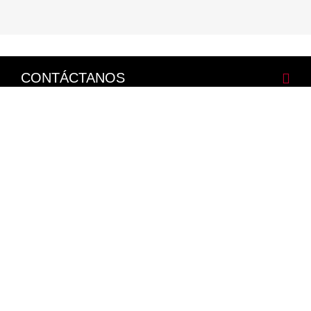
CONTÁCTANOS
CORPORATIVO
LEGALES
NISSAN SOCIAL
Facebook
Twitter
Youtube
Instagram
Mapa del Sitio