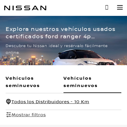
Ir
al
contenido
principal
Explora nuestros vehículos usados
certificados ford ranger 4p
wildtrack doble cab l4/2.3 aut
Descubre tu Nissan ideal y resérvalo fácilmente
online.
Vehículos
Vehículos
seminuevos
seminuevos
Todos los Distribuidores - 10 Km
Mostrar filtros