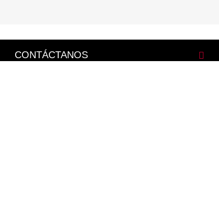
CONTÁCTANOS
CORPORATIVO
LEGALES
NISSAN SOCIAL
Facebook
Twitter
Youtube
Instagram
Mapa del Sitio