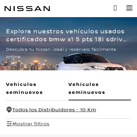
Ir
al
contenido
principal
Explora nuestros vehículos usados
certificados bmw x1 5 pts 18i sdrive,
l3, 15t, ta,
Descubre tu Nissan ideal y resérvalo fácilmente
online.
Vehículos
Vehículos
seminuevos
seminuevos
Todos los Distribuidores - 10 Km
Mostrar filtros