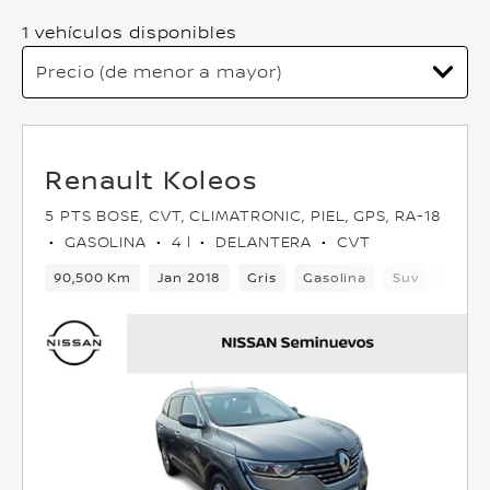
1 vehículos disponibles
Renault Koleos
5 PTS BOSE, CVT, CLIMATRONIC, PIEL, GPS, RA-18
GASOLINA
4 l
DELANTERA
CVT
90,500 Km
Jan 2018
Gris
Gasolina
Suv
Delan