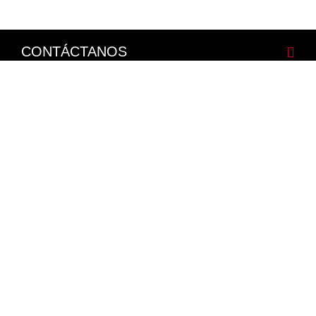
CONTÁCTANOS
CORPORATIVO
LEGALES
NISSAN SOCIAL
Facebook
Twitter
Youtube
Instagram
Mapa del Sitio
Política de Integridad