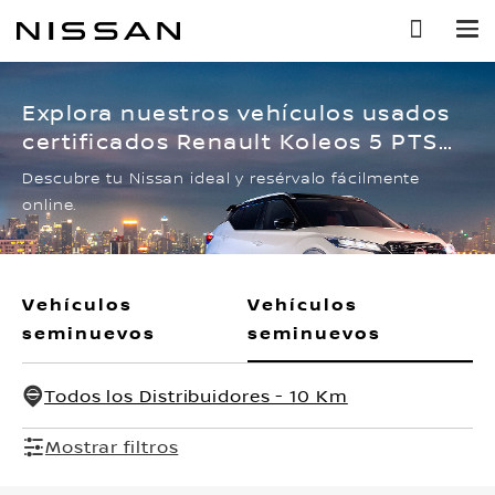
Ir
al
contenido
principal
Explora nuestros vehículos usados
certificados Renault Koleos 5 PTS
BOSE, CVT, CLIMATRONIC, PIEL, GPS,
Descubre tu Nissan ideal y resérvalo fácilmente
RA-18
online.
Vehículos
Vehículos
seminuevos
seminuevos
Todos los Distribuidores - 10 Km
Mostrar filtros