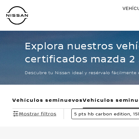
Ir
VEHÍC
al
contenido
principal
Explora nuestros veh
certificados mazda 2
edition, 15l mild hybri
Descubre tu Nissan ideal y resérvalo fácilmente 
ve, piel, f led, ra-16 n
Vehículos seminuevos
Vehículos semin
Mostrar filtros
5 pts hb carbon edition, 15l 