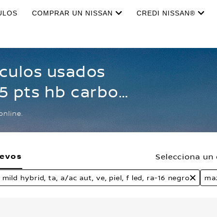
ULOS
COMPRAR UN NISSAN
CREDI NISSAN®
ículos usados
 5 pts hb carbon
d, ta, a/ac aut,
online.
egro
uevos
Selecciona un 
mild hybrid, ta, a/ac aut, ve, piel, f led, ra-16 negro
ma