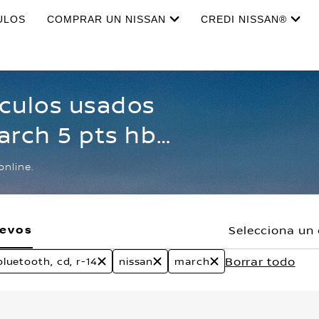
ULOS
COMPRAR UN NISSAN
CREDI NISSAN®
ículos usados
arch 5 pts hb
tooth, cd, r-14
online.
uevos
Selecciona un 
Borrar todo
bluetooth, cd, r-14
nissan
march