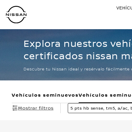
Ir
VEHÍC
al
contenido
principal
Explora nuestros veh
certificados nissan m
sense, tm5, a/ac, blue
Descubre tu Nissan ideal y resérvalo fácilmente 
Vehículos seminuevos
Vehículos semin
Mostrar filtros
5 pts hb sense, tm5, a/ac, 