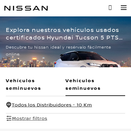
Ir
al
contenido
principal
Explora nuestros vehículos usados
certificados Hyundai Tucson 5 PTS
LIMITED, TA, A/AC AUT, PIEL, F LED,
Descubre tu Nissan ideal y resérvalo fácilmente
RA-17
online.
Vehículos
Vehículos
seminuevos
seminuevos
Todos los Distribuidores - 10 Km
Mostrar filtros