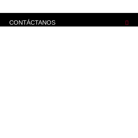
CONTÁCTANOS
CORPORATIVO
LEGALES
NISSAN SOCIAL
Facebook
Twitter
Youtube
Instagram
Mapa del Sitio
Política de Integridad