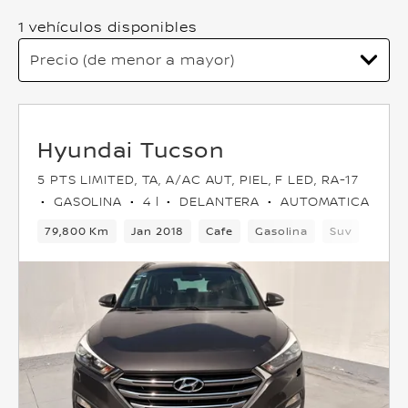
1 vehículos disponibles
Hyundai Tucson
5 PTS LIMITED, TA, A/AC AUT, PIEL, F LED, RA-17
GASOLINA
4 l
DELANTERA
AUTOMATICA
79,800 Km
Jan 2018
Cafe
Gasolina
Suv
Delan