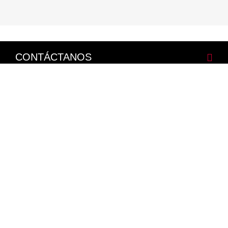
CONTÁCTANOS
CORPORATIVO
LEGALES
NISSAN SOCIAL
Facebook
Twitter
Youtube
Instagram
Mapa del Sitio