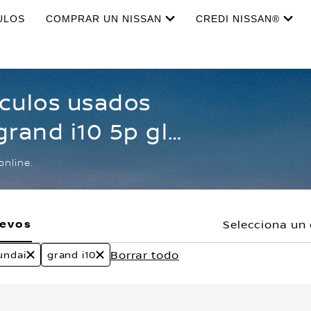
ULOS
COMPRAR UN NISSAN
CREDI NISSAN®
ículos usados
grand i10 5p gl
online.
uevos
Selecciona un 
Borrar todo
undai
grand i10