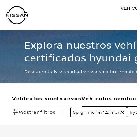
Ir
VEHÍC
al
contenido
principal
Explora nuestros veh
certificados hyundai 
mid l4/1.2 man
Descubre tu Nissan ideal y resérvalo fácilmente 
Vehículos seminuevos
Vehículos semin
Mostrar filtros
5p gl mid l4/1.2 man
hy