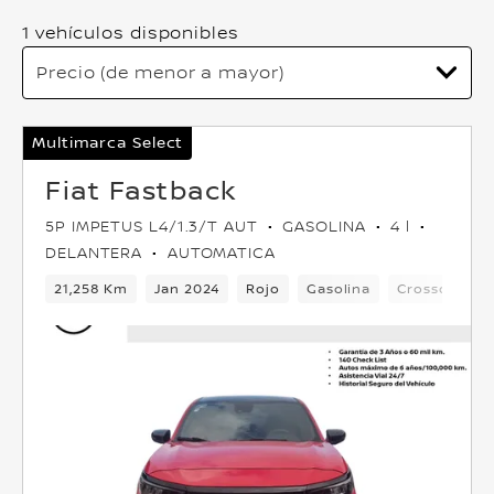
1 vehículos disponibles
Multimarca Select
Fiat Fastback
5P IMPETUS L4/1.3/T AUT
GASOLINA
4 l
DELANTERA
AUTOMATICA
21,258 Km
Jan 2024
Rojo
Gasolina
Crossover