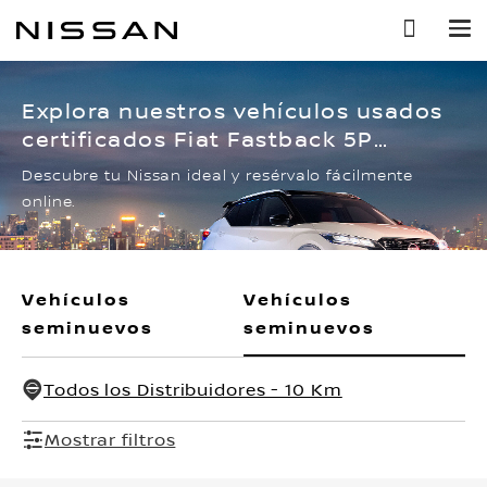
Ir
al
contenido
principal
Explora nuestros vehículos usados
certificados Fiat Fastback 5P
IMPETUS L4/1.3/T AUT
Descubre tu Nissan ideal y resérvalo fácilmente
online.
Vehículos
Vehículos
seminuevos
seminuevos
Todos los Distribuidores - 10 Km
Mostrar filtros