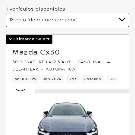
1 vehículos disponibles
Multimarca Select
Mazda Cx30
5P SIGNATURE L4/2.5 AUT
GASOLINA
4 l
DELANTERA
AUTOMATICA
66,000 Km
Jan 2024
Gris
Gasolina
Suv
Delan