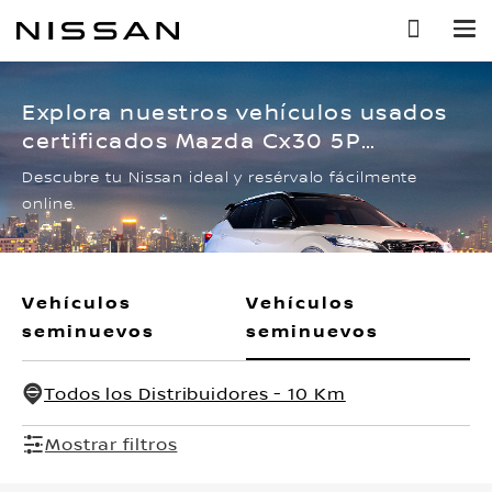
Ir
al
contenido
principal
Explora nuestros vehículos usados
certificados Mazda Cx30 5P
SIGNATURE L4/2.5 AUT
Descubre tu Nissan ideal y resérvalo fácilmente
online.
Vehículos
Vehículos
seminuevos
seminuevos
Todos los Distribuidores - 10 Km
Mostrar filtros