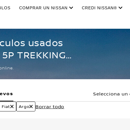
ULOS
COMPRAR UN NISSAN
CREDI NISSAN®
ículos usados
o 5P TREKKING
online.
uevos
Selecciona un 
Borrar todo
Fiat
Argo