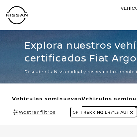
Ir
VEHÍC
al
contenido
principal
Explora nuestros veh
certificados Fiat Arg
L4/1.3 AUT
Descubre tu Nissan ideal y resérvalo fácilmente 
Vehículos seminuevos
Vehículos semin
Mostrar filtros
5P TREKKING L4/1.3 AUT