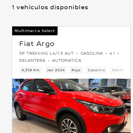
1 vehículos disponibles
Multimarca Select
Fiat Argo
5P TREKKING L4/1.3 AUT
GASOLINA
4 l
DELANTERA
AUTOMATICA
6,358 Km
Jan 2024
Rojo
Gasolina
Hatchbac