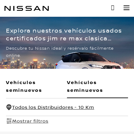
Ir
al
contenido
principal
Explora nuestros vehículos usados
certificados jim re max clasica
confort 4x2 2.4 lts
Descubre tu Nissan ideal y resérvalo fácilmente
online.
Vehículos
Vehículos
seminuevos
seminuevos
Todos los Distribuidores - 10 Km
Mostrar filtros