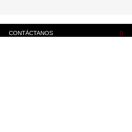
CONTÁCTANOS
CORPORATIVO
LEGALES
NISSAN SOCIAL
Facebook
Twitter
Youtube
Instagram
Mapa del Sitio