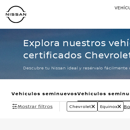
Ir
VEHÍC
al
contenido
principal
Explora nuestros veh
certificados Chevrole
Descubre tu Nissan ideal y resérvalo fácilmente 
Vehículos seminuevos
Vehículos semin
Mostrar filtros
Bo
Chevrolet
Equinox