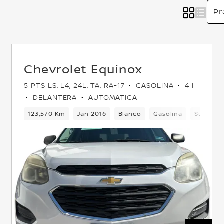
Chevrolet Equinox
5 PTS LS, L4, 24L, TA, RA-17
GASOLINA
4 l
DELANTERA
AUTOMATICA
Delantera
123,570 Km
Jan 2016
Blanco
Gasolina
Suv
D