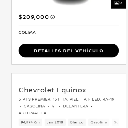
9
$209,000
COLIMA
Detalles del vehículo
Chevrolet Equinox
5 PTS PREMIER, 15T, TA, PIEL, TP, F LED, RA-19
GASOLINA
4 l
DELANTERA
AUTOMATICA
94,974 Km
Jan 2018
Blanco
Gasolina
Suv