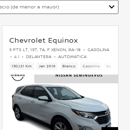
Chevrolet Equinox
5 PTS LT, 15T, TA, F XENON, RA-18
GASOLINA
4 l
DELANTERA
AUTOMATICA
elantera
130,121 Km
Jan 2019
Blanco
Gasolina
Suv
Dela