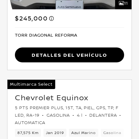
11
$245,000
TORR DIAGONAL REFORMA
Detalles del vehículo
Multimarca Select
Chevrolet Equinox
5 PTS PREMIER PLUS, 15T, TA, PIEL, GPS, TP, F
LED, RA-19
GASOLINA
4 l
DELANTERA
AUTOMATICA
Delantera
87,575 Km
Jan 2019
Azul Marino
Gasolina
Suv