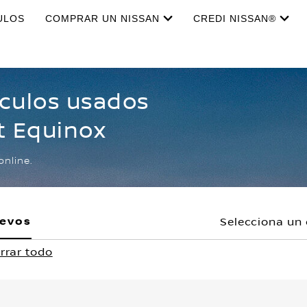
ULOS
COMPRAR UN NISSAN
CREDI NISSAN®
ículos usados
t Equinox
online.
uevos
Selecciona un 
rrar todo