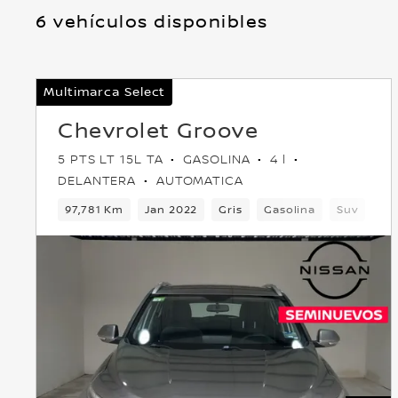
6 vehículos disponibles
Multimarca Select
Chevrolet Groove
5 PTS LT 15L TA
GASOLINA
4 l
DELANTERA
AUTOMATICA
97,781 Km
Jan 2022
Gris
Gasolina
Suv
De