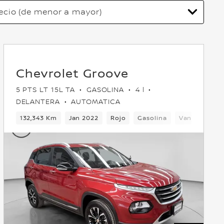
Chevrolet Groove
5 PTS LT 15L TA
GASOLINA
4 l
DELANTERA
AUTOMATICA
tera
132,343 Km
Jan 2022
Rojo
Gasolina
Van
Delan