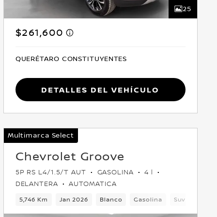
25
$261,600
QUERÉTARO CONSTITUYENTES
Detalles del vehículo
Multimarca Select
Chevrolet Groove
5P RS L4/1.5/T AUT
GASOLINA
4 l
DELANTERA
AUTOMATICA
tera
5,746 Km
Jan 2026
Blanco
Gasolina
Suv
Delan