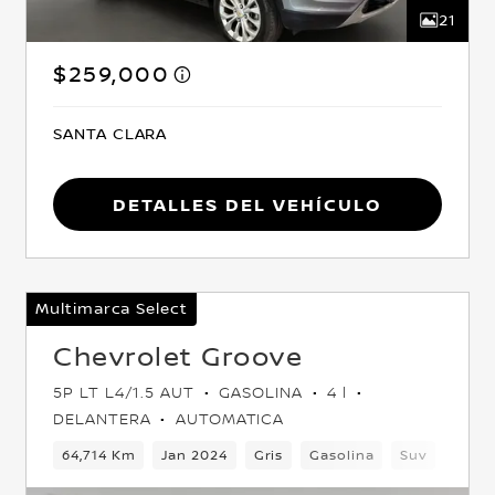
21
$259,000
SANTA CLARA
Detalles del vehículo
Multimarca Select
Chevrolet Groove
5P LT L4/1.5 AUT
GASOLINA
4 l
DELANTERA
AUTOMATICA
antera
64,714 Km
Jan 2024
Gris
Gasolina
Suv
Delan