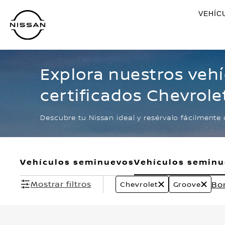
Ir
VEHÍC
al
contenido
principal
Explora nuestros veh
certificados Chevrole
Descubre tu Nissan ideal y resérvalo fácilmente 
Vehículos seminuevos
Vehículos semin
Mostrar filtros
Bor
Chevrolet
Groove