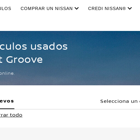
ULOS
COMPRAR UN NISSAN
CREDI NISSAN®
ículos usados
t Groove
online.
uevos
Selecciona un 
rar todo