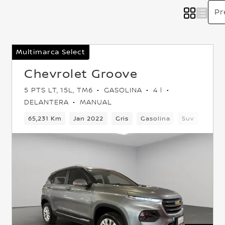
Multimarca Select
Chevrolet Groove
5 PTS LT, 15L, TM6
GASOLINA
4 l
DELANTERA
MANUAL
lantera
65,231 Km
Jan 2022
Gris
Gasolina
Suv
Delan