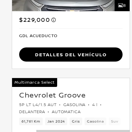
8
$229,000
GDL ACUEDUCTO
Detalles del vehículo
Multimarca Select
Chevrolet Groove
5P LT L4/1.5 AUT
GASOLINA
4 l
DELANTERA
AUTOMATICA
61,761 Km
Jan 2024
Gris
Gasolina
Suv
Del