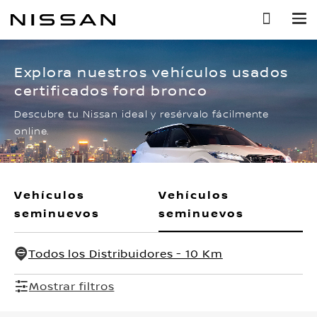
Ir
al
contenido
principal
Explora nuestros vehículos usados
certificados ford bronco
Descubre tu Nissan ideal y resérvalo fácilmente
online.
Vehículos
Vehículos
seminuevos
seminuevos
Todos los Distribuidores - 10 Km
Mostrar filtros