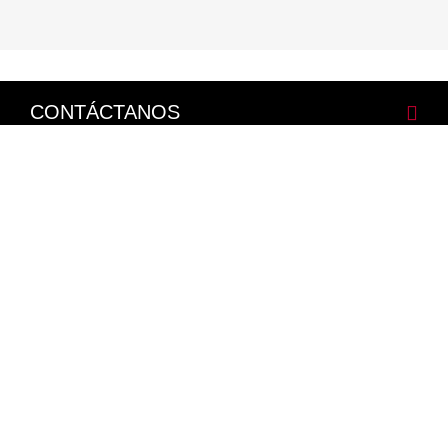
CONTÁCTANOS
CORPORATIVO
LEGALES
NISSAN SOCIAL
Facebook
Twitter
Youtube
Instagram
Mapa del Sitio