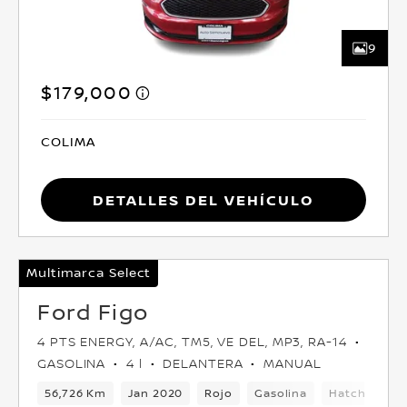
9
$179,000
COLIMA
Detalles del vehículo
Multimarca Select
Ford Figo
4 PTS ENERGY, A/AC, TM5, VE DEL, MP3, RA-14
GASOLINA
4 l
DELANTERA
MANUAL
56,726 Km
Jan 2020
Rojo
Gasolina
Hatchback