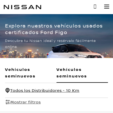
Ir
al
contenido
principal
Explora nuestros vehículos usados
certificados Ford Figo
Descubre tu Nissan ideal y resérvalo fácilmente
online.
Vehículos
Vehículos
seminuevos
seminuevos
Todos los Distribuidores - 10 Km
Mostrar filtros