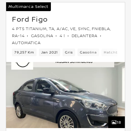
Multimarca Select
Ford Figo
4 PTS TITANIUM, TA, A/AC, VE, SYNC, FNIEBLA,
RA-14
GASOLINA
4 l
DELANTERA
AUTOMATICA
79,257 Km
Jan 2021
Gris
Gasolina
Hatchback
18