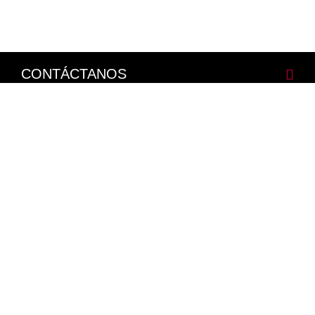
CONTÁCTANOS
CORPORATIVO
LEGALES
NISSAN SOCIAL
Facebook
Twitter
Youtube
Instagram
Mapa del Sitio