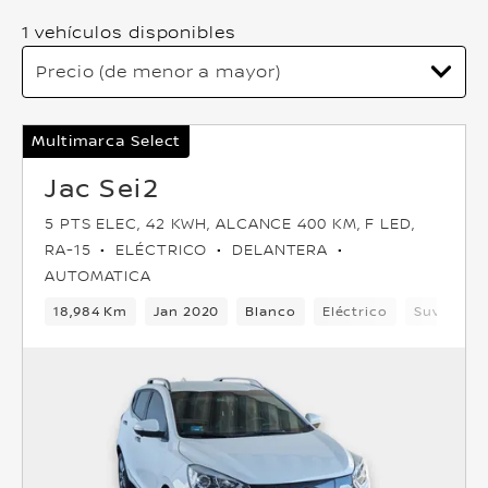
1 vehículos disponibles
Multimarca Select
Jac Sei2
5 PTS ELEC, 42 KWH, ALCANCE 400 KM, F LED,
RA-15
ELÉCTRICO
DELANTERA
AUTOMATICA
18,984 Km
Jan 2020
Blanco
Eléctrico
Suv
De