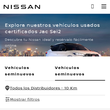
Ir
al
contenido
principal
Explora nuestros vehículos usados
certificados Jac Sei2
Descubre tu Nissan ideal y resérvalo fácilmente
online.
Vehículos
Vehículos
seminuevos
seminuevos
Todos los Distribuidores - 10 Km
Mostrar filtros