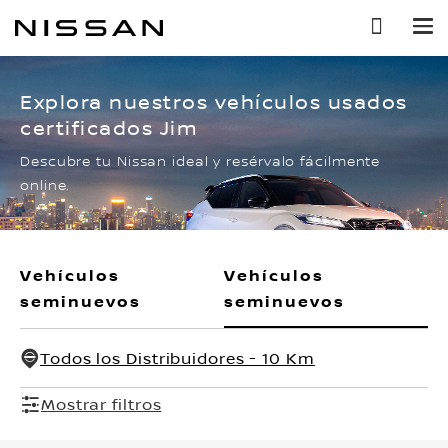
Ir
al
contenido
principal
Explora nuestros vehículos usados
certificados Jim
Descubre tu Nissan ideal y resérvalo fácilmente
online.
Vehículos
Vehículos
seminuevos
seminuevos
Todos los Distribuidores - 10 Km
Mostrar filtros