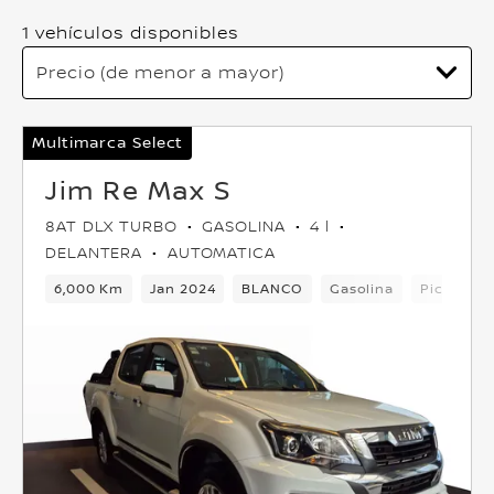
1 vehículos disponibles
Multimarca Select
Jim Re Max S
8AT DLX TURBO
GASOLINA
4 l
DELANTERA
AUTOMATICA
6,000 Km
Jan 2024
BLANCO
Gasolina
Pick-up