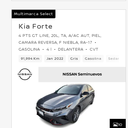
Multimarca Select
Kia Forte
4 PTS GT LINE, 20L, TA, A/AC AUT, PIEL,
CAMARA REVERSA, F NIEBLA, RA-17
GASOLINA
4 l
DELANTERA
CVT
91,994 Km
Jan 2022
Gris
Gasolina
Sedan
10