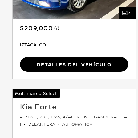
21
$209,000
IZTACALCO
Detalles del vehículo
Multimarca Select
Kia Forte
4 PTS L, 20L, TM6, A/AC, R-16
GASOLINA
4
l
DELANTERA
AUTOMATICA