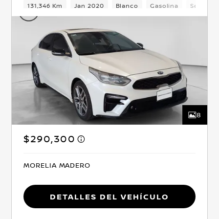
Delantera
131,346 Km
Jan 2020
Blanco
Gasolina
Sedan
8
$290,300
MORELIA MADERO
Detalles del vehículo