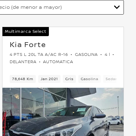
Multimarca Select
Kia Forte
4 PTS L 20L TA A/AC R-16
GASOLINA
4 l
DELANTERA
AUTOMATICA
tera
78,648 Km
Jan 2021
Gris
Gasolina
Sedan
Dela