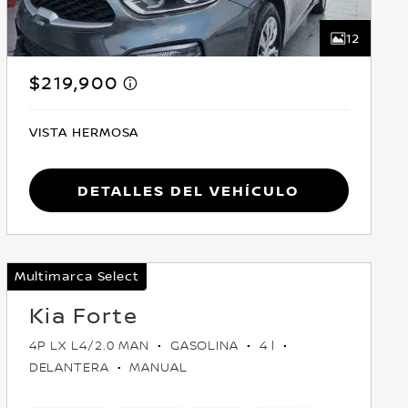
12
$219,900
VISTA HERMOSA
Detalles del vehículo
Multimarca Select
Kia Forte
4P LX L4/2.0 MAN
GASOLINA
4 l
DELANTERA
MANUAL