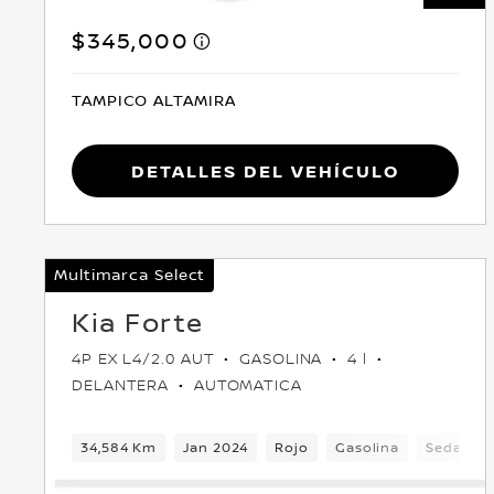
$345,000
TAMPICO ALTAMIRA
Detalles del vehículo
Multimarca Select
Kia Forte
4P EX L4/2.0 AUT
GASOLINA
4 l
DELANTERA
AUTOMATICA
34,584 Km
Jan 2024
Rojo
Gasolina
Sedan