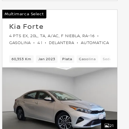
Multimarca Select
Kia Forte
4 PTS EX, 20L, TA, A/AC, F NIEBLA, RA-16
GASOLINA
4 l
DELANTERA
AUTOMATICA
60,353 Km
Jan 2023
Plata
Gasolina
Sedan
Del
21