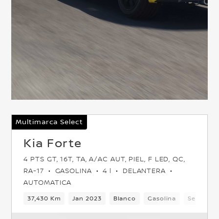
Multimarca Select
Kia Forte
4 PTS GT, 16T, TA, A/AC AUT, PIEL, F LED, QC,
RA-17
GASOLINA
4 l
DELANTERA
AUTOMATICA
Delantera
37,430 Km
Jan 2023
Blanco
Gasolina
Sedan