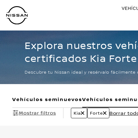
Ir
VEHÍC
al
contenido
principal
Explora nuestros veh
certificados Kia Forte
Descubre tu Nissan ideal y resérvalo fácilmente 
Vehículos seminuevos
Vehículos semin
Mostrar filtros
Borrar tod
Kia
Forte