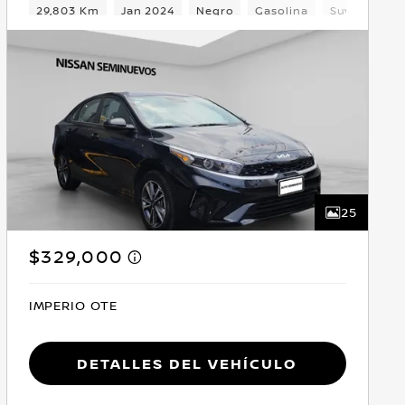
Delantera
29,803 Km
Jan 2024
Negro
Gasolina
Suv
Dela
25
$329,000
IMPERIO OTE
Detalles del vehículo