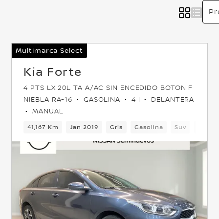
Multimarca Select
Kia Forte
4 PTS LX 20L TA A/AC SIN ENCEDIDO BOTON F
NIEBLA RA-16
GASOLINA
4 l
DELANTERA
MANUAL
Delantera
41,167 Km
Jan 2019
Gris
Gasolina
Suv
Delan