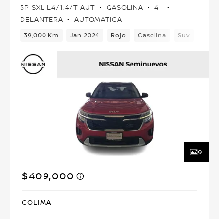
5P SXL L4/1.4/T AUT
GASOLINA
4 l
DELANTERA
AUTOMATICA
39,000 Km
Jan 2024
Rojo
Gasolina
Suv
Dela
9
$409,000
COLIMA