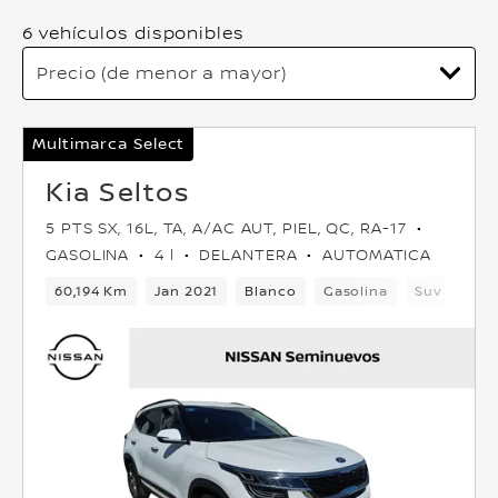
6 vehículos disponibles
Multimarca Select
Kia Seltos
5 PTS SX, 16L, TA, A/AC AUT, PIEL, QC, RA-17
GASOLINA
4 l
DELANTERA
AUTOMATICA
60,194 Km
Jan 2021
Blanco
Gasolina
Suv
Del