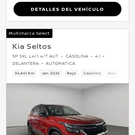
Detalles del vehículo
Multimarca Select
Kia Seltos
5P SXL L4/1.4/T AUT
GASOLINA
4 l
DELANTERA
AUTOMATICA
34,641 Km
Jan 2024
Rojo
Gasolina
Suv
Delan