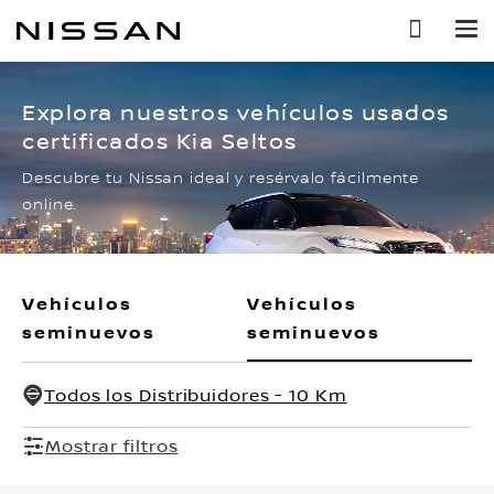
Ir
al
contenido
principal
Explora nuestros vehículos usados
certificados Kia Seltos
Descubre tu Nissan ideal y resérvalo fácilmente
online.
Vehículos
Vehículos
seminuevos
seminuevos
Todos los Distribuidores - 10 Km
Mostrar filtros