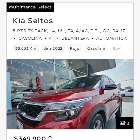
Multimarca Select
Kia Seltos
5 PTS EX PACK, L4, 16L, TA, A/AC, PIEL, QC, RA-17
GASOLINA
4 l
DELANTERA
AUTOMATICA
35,663 Km
Jan 2022
Rojo
Gasolina
Suv
Delan
13
$349,900