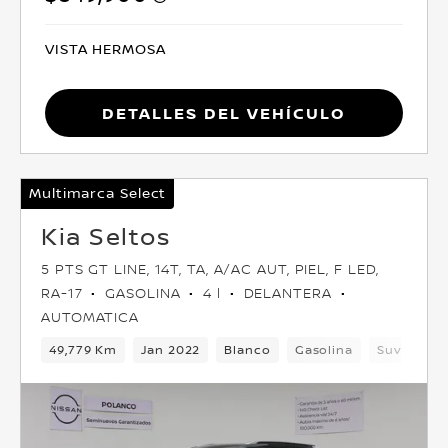
VISTA HERMOSA
Detalles del vehículo
Multimarca Select
Kia Seltos
5 PTS GT LINE, 14T, TA, A/AC AUT, PIEL, F LED,
RA-17
GASOLINA
4 l
DELANTERA
AUTOMATICA
49,779 Km
Jan 2022
Blanco
Gasolina
Suv
Del