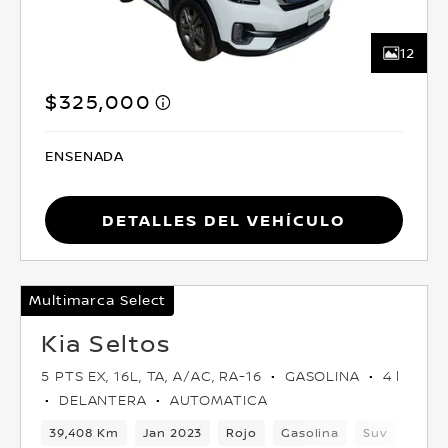
12
$325,000
ENSENADA
Detalles del vehículo
Multimarca Select
Kia Seltos
5 PTS EX, 16L, TA, A/AC, RA-16
GASOLINA
4 l
DELANTERA
AUTOMATICA
39,408 Km
Jan 2023
Rojo
Gasolina
Suv
Delan