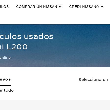
ULOS
COMPRAR UN NISSAN
CREDI NISSAN®
ículos usados
hi L200
online.
uevos
Selecciona un 
ar todo