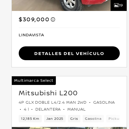
19
$309,000
LINDAVISTA
Detalles del vehículo
Multimarca Select
Mitsubishi L200
4P GLX DOBLE L4/2.4 MAN 2WD
GASOLINA
4 l
DELANTERA
MANUAL
12,185 Km
Jan 2025
Gris
Gasolina
Pickup