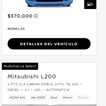
8
$370,000
MORELOS
Detalles del vehículo
Multimarca Select
Mitsubishi L200
4 PTS GLS CABINA DOBLE, 24TD, TA, 4X4
DIESEL
4 l
4X4
AUTOMATICA
4x4
40,341 Km
Jan 2023
Azul
Diesel
Pickup
4x4