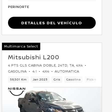
PERINORTE
Detalles del vehículo
Multimarca Select
Mitsubishi L200
4 PTS GLS CABINA DOBLE, 24TD, TA, 4X4
GASOLINA
4 l
4X4
AUTOMATICA
4x4
59,501 Km
Jan 2023
Gris
Gasolina
Pick-up
4x4