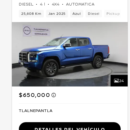
DIESEL
4 l
4X4
AUTOMATICA
25,608 Km
Jan 2025
Azul
Diesel
Pickup
4
24
$650,000
TLALNEPANTLA
Detalles del vehículo