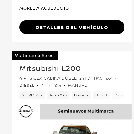
MORELIA ACUEDUCTO
Detalles del vehículo
Multimarca Select
Mitsubishi L200
4 PTS GLX CABINA DOBLE, 24TD, TM5, 4X4
DIESEL
4 l
4X4
MANUAL
55,597 Km
Jan 2023
Blanco
Diesel
Pickup