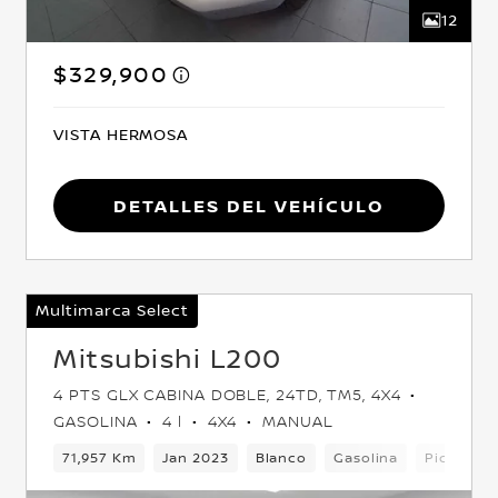
12
$329,900
VISTA HERMOSA
Detalles del vehículo
Multimarca Select
Mitsubishi L200
4 PTS GLX CABINA DOBLE, 24TD, TM5, 4X4
GASOLINA
4 l
4X4
MANUAL
Delantera
71,957 Km
Jan 2023
Blanco
Gasolina
Pickup