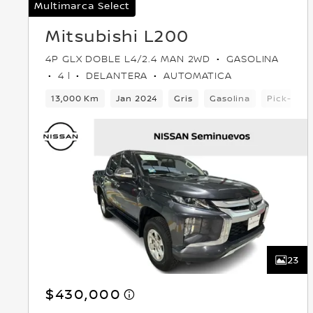
Multimarca Select
Mitsubishi L200
4P GLX DOBLE L4/2.4 MAN 2WD
GASOLINA
4 l
DELANTERA
AUTOMATICA
13,000 Km
Jan 2024
Gris
Gasolina
Pick-up
23
$430,000