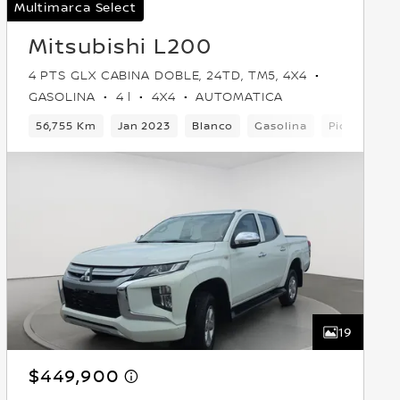
Multimarca Select
Mitsubishi L200
4 PTS GLX CABINA DOBLE, 24TD, TM5, 4X4
GASOLINA
4 l
4X4
AUTOMATICA
56,755 Km
Jan 2023
Blanco
Gasolina
Pick-up
19
$449,900