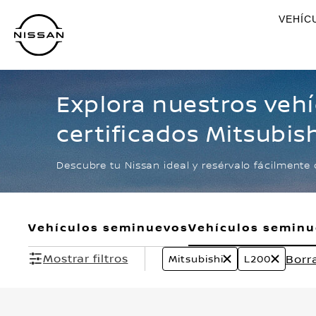
Ir
VEHÍC
al
contenido
principal
Explora nuestros veh
certificados Mitsubis
Descubre tu Nissan ideal y resérvalo fácilmente 
Vehículos seminuevos
Vehículos semin
Mostrar filtros
Borr
Mitsubishi
L200