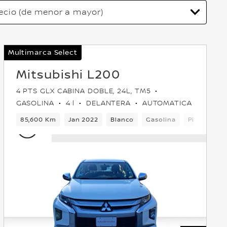
Multimarca Select
Mitsubishi L200
4 PTS GLX CABINA DOBLE, 24L, TM5
GASOLINA
4 l
DELANTERA
AUTOMATICA
4
85,600 Km
Jan 2022
Blanco
Gasolina
Pick-up