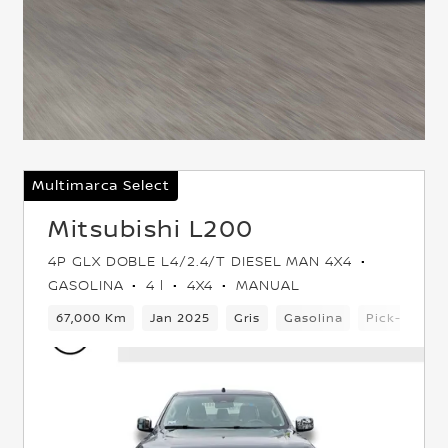
Multimarca Select
Mitsubishi L200
4P GLX DOBLE L4/2.4/T DIESEL MAN 4X4
GASOLINA
4 l
4X4
MANUAL
4x4
67,000 Km
Jan 2025
Gris
Gasolina
Pick-up