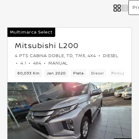
Multimarca Select
Mitsubishi L200
4 PTS CABINA DOBLE, TD, TM5, 4X4
DIESEL
4 l
4X4
MANUAL
4x4
80,033 Km
Jan 2020
Plata
Diesel
Pickup
4x