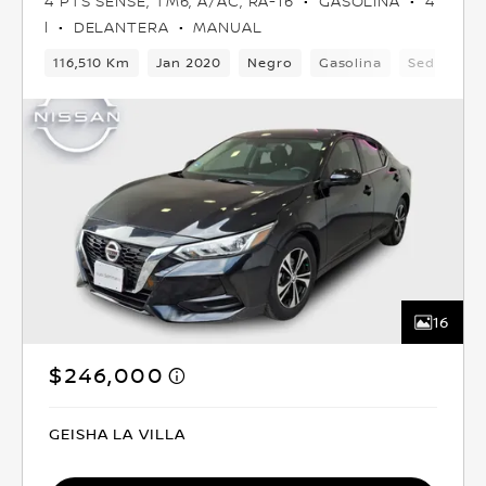
4 PTS SENSE, TM6, A/AC, RA-16
GASOLINA
4
l
DELANTERA
MANUAL
116,510 Km
Jan 2020
Negro
Gasolina
Sedan
16
$246,000
GEISHA LA VILLA