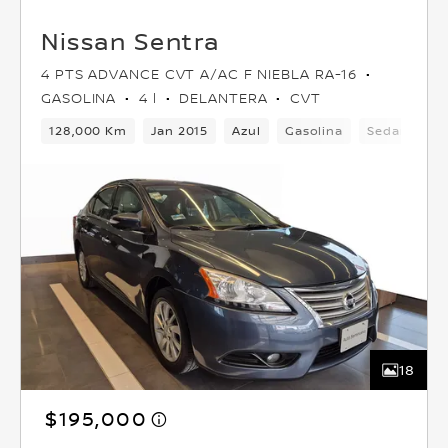
Nissan Sentra
4 PTS ADVANCE CVT A/AC F NIEBLA RA-16
GASOLINA
4 l
DELANTERA
CVT
128,000 Km
Jan 2015
Azul
Gasolina
Sedan
De
18
$195,000