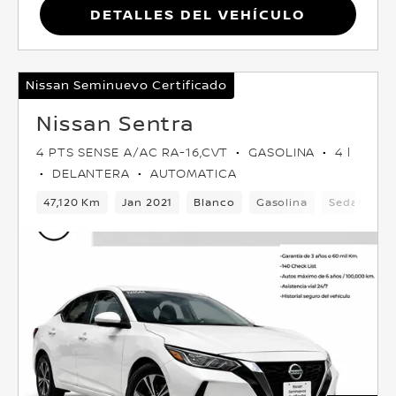
Detalles del vehículo
Nissan Seminuevo Certificado
Nissan Sentra
4 PTS SENSE A/AC RA-16,CVT
GASOLINA
4 l
DELANTERA
AUTOMATICA
47,120 Km
Jan 2021
Blanco
Gasolina
Sedan
D