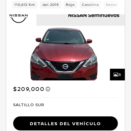
110,612 Km
Jan 2019
Rojo
Gasolina
Sedan
De
8
$209,000
SALTILLO SUR
Detalles del vehículo