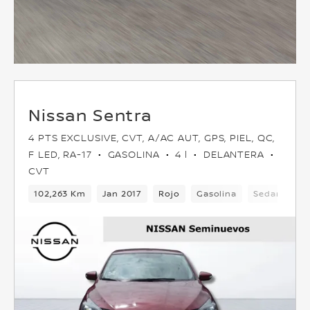
Nissan Sentra
4 PTS EXCLUSIVE, CVT, A/AC AUT, GPS, PIEL, QC,
F LED, RA-17
GASOLINA
4 l
DELANTERA
CVT
102,263 Km
Jan 2017
Rojo
Gasolina
Sedan
De