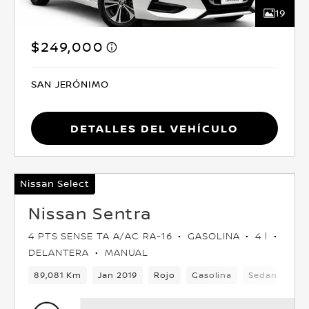
19
$249,000
SAN JERÓNIMO
Detalles del vehículo
Nissan Select
Nissan Sentra
4 PTS SENSE TA A/AC RA-16
GASOLINA
4 l
DELANTERA
MANUAL
89,081 Km
Jan 2019
Rojo
Gasolina
Sedan
Del