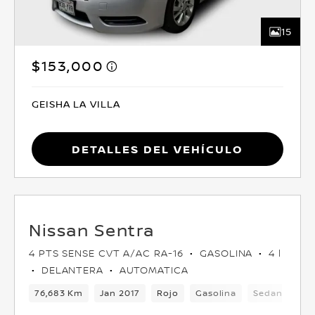
15
$153,000
GEISHA LA VILLA
Detalles del vehículo
Nissan Sentra
4 PTS SENSE CVT A/AC RA-16
GASOLINA
4 l
DELANTERA
AUTOMATICA
76,683 Km
Jan 2017
Rojo
Gasolina
Sedan
Del