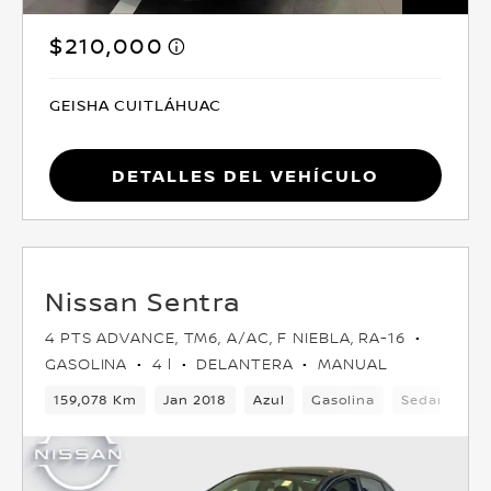
$210,000
GEISHA CUITLÁHUAC
Detalles del vehículo
Nissan Sentra
4 PTS ADVANCE, TM6, A/AC, F NIEBLA, RA-16
GASOLINA
4 l
DELANTERA
MANUAL
159,078 Km
Jan 2018
Azul
Gasolina
Sedan
De