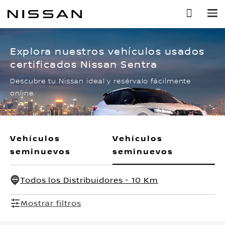
Ir
al
contenido
principal
Explora nuestros vehículos usados
certificados Nissan Sentra
Descubre tu Nissan ideal y resérvalo fácilmente
online.
Vehículos
Vehículos
seminuevos
seminuevos
Todos los Distribuidores - 10 Km
Mostrar filtros