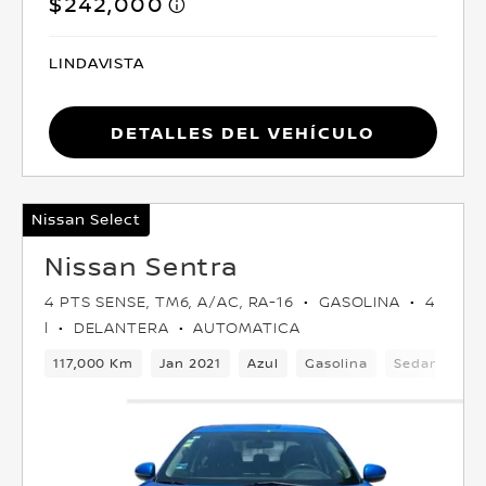
$242,000
LINDAVISTA
Detalles del vehículo
Nissan Select
Nissan Sentra
4 PTS SENSE, TM6, A/AC, RA-16
GASOLINA
4
l
DELANTERA
AUTOMATICA
117,000 Km
Jan 2021
Azul
Gasolina
Sedan
De