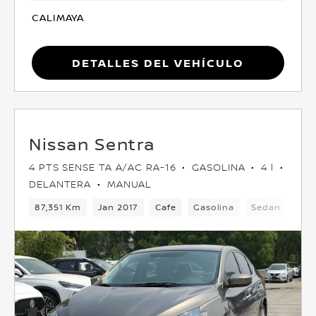
CALIMAYA
Detalles del vehículo
Nissan Sentra
4 PTS SENSE TA A/AC RA-16
GASOLINA
4 l
DELANTERA
MANUAL
87,351 Km
Jan 2017
Cafe
Gasolina
Sedan
Del