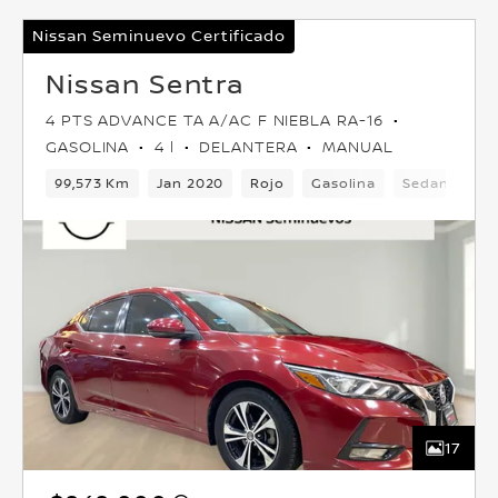
Nissan Seminuevo Certificado
Nissan Sentra
4 PTS ADVANCE TA A/AC F NIEBLA RA-16
GASOLINA
4 l
DELANTERA
MANUAL
99,573 Km
Jan 2020
Rojo
Gasolina
Sedan
De
17