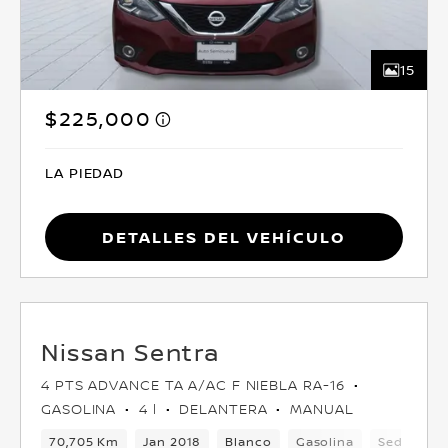
15
$225,000
LA PIEDAD
Detalles del vehículo
Nissan Sentra
4 PTS ADVANCE TA A/AC F NIEBLA RA-16
GASOLINA
4 l
DELANTERA
MANUAL
70,705 Km
Jan 2018
Blanco
Gasolina
Sedan