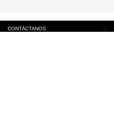
CONTÁCTANOS
CORPORATIVO
LEGALES
NISSAN SOCIAL
Facebook
Twitter
Youtube
Instagram
Mapa del Sitio