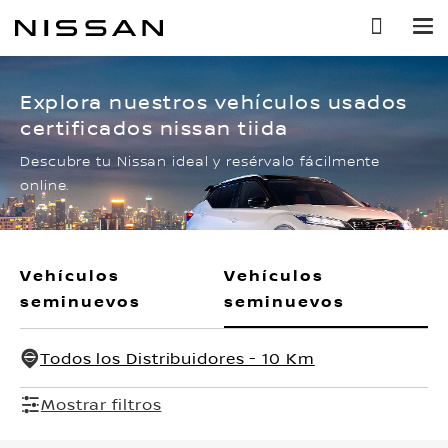
Ir
al
contenido
principal
Explora nuestros vehículos usados
certificados nissan tiida
Descubre tu Nissan ideal y resérvalo fácilmente
online.
Vehículos
Vehículos
seminuevos
seminuevos
Todos los Distribuidores - 10 Km
Mostrar filtros