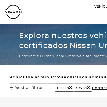
Ir
VEHÍC
al
contenido
principal
Explora nuestros veh
certificados Nissan U
Descubre tu Nissan ideal y resérvalo fácilmente 
Vehículos seminuevos
Vehículos semin
Mostrar filtros
Borrar
Nissan
Urvan