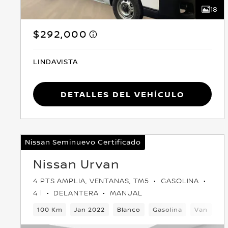
18
$292,000
LINDAVISTA
Detalles del vehículo
Nissan Seminuevo Certificado
Nissan Urvan
4 PTS AMPLIA, VENTANAS, TM5
GASOLINA
4 l
DELANTERA
MANUAL
100 Km
Jan 2022
Blanco
Gasolina
Van
De