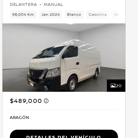
DELANTERA
MANUAL
elantera
98,004 Km
Jan 2024
Blanco
Gasolina
Van
Del
20
$489,000
ARAGÓN
Detalles del vehículo