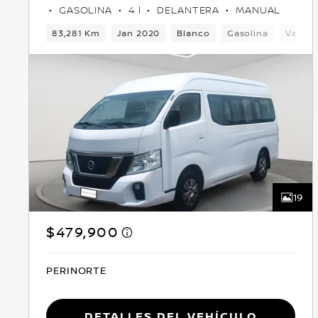
GASOLINA
4 l
DELANTERA
MANUAL
83,281 Km
Jan 2020
Blanco
Gasolina
Van
19
$479,900
PERINORTE
Detalles del vehículo