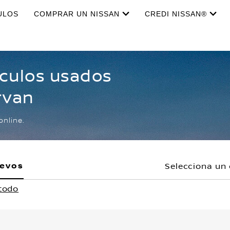
ULOS
COMPRAR UN NISSAN
CREDI NISSAN®
ículos usados
rvan
online.
uevos
Selecciona un 
 todo