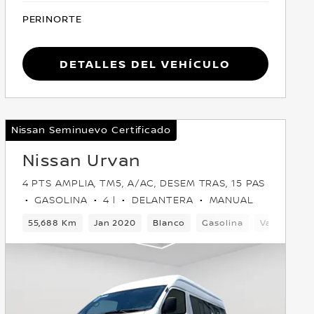
PERINORTE
Detalles del vehículo
Nissan Seminuevo Certificado
Nissan Urvan
4 PTS AMPLIA, TM5, A/AC, DESEM TRAS, 15 PAS
GASOLINA
4 l
DELANTERA
MANUAL
elantera
55,688 Km
Jan 2020
Blanco
Gasolina
Van
Del