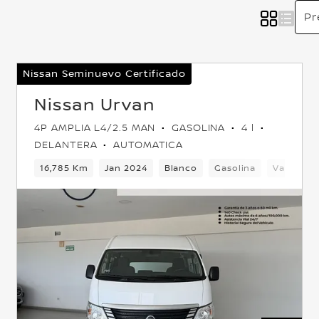
Nissan Seminuevo Certificado
Nissan Urvan
4P AMPLIA L4/2.5 MAN
GASOLINA
4 l
DELANTERA
AUTOMATICA
Delantera
16,785 Km
Jan 2024
Blanco
Gasolina
Van
De