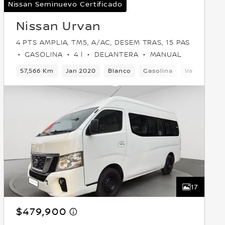
Nissan Seminuevo Certificado
Nissan Urvan
4 PTS AMPLIA, TM5, A/AC, DESEM TRAS, 15 PAS
GASOLINA
4 l
DELANTERA
MANUAL
57,566 Km
Jan 2020
Blanco
Gasolina
Van
Dela
17
$479,900