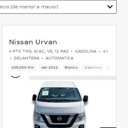
Nissan Urvan
4 PTS TM5, A/AC, VE, 12 PAS
GASOLINA
4 l
DELANTERA
AUTOMATICA
lantera
203,000 Km
Jan 2022
Blanco
Gasolina
Van
De