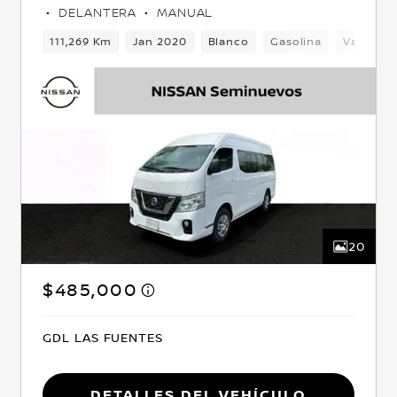
DELANTERA
MANUAL
Delantera
111,269 Km
Jan 2020
Blanco
Gasolina
Van
D
20
$485,000
GDL LAS FUENTES
Detalles del vehículo