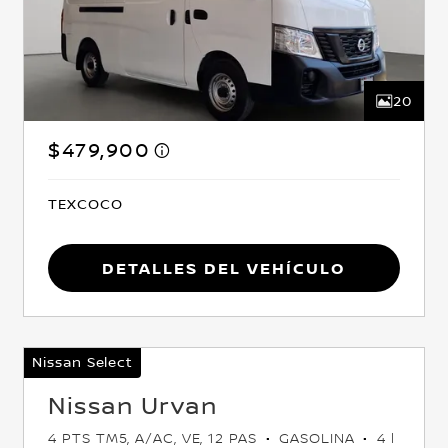
20
$479,900
TEXCOCO
Detalles del vehículo
Nissan Select
Nissan Urvan
4 PTS TM5, A/AC, VE, 12 PAS
GASOLINA
4 l