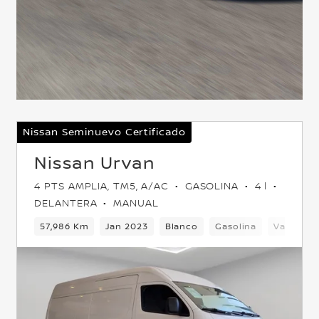
Nissan Seminuevo Certificado
Nissan Urvan
4 PTS AMPLIA, TM5, A/AC
GASOLINA
4 l
DELANTERA
MANUAL
Delantera
57,986 Km
Jan 2023
Blanco
Gasolina
Van
D