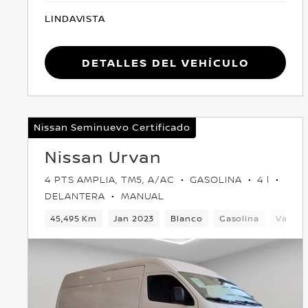
LINDAVISTA
Detalles del vehículo
Nissan Seminuevo Certificado
Nissan Urvan
4 PTS AMPLIA, TM5, A/AC
GASOLINA
4 l
DELANTERA
MANUAL
45,495 Km
Jan 2023
Blanco
Gasolina
Van