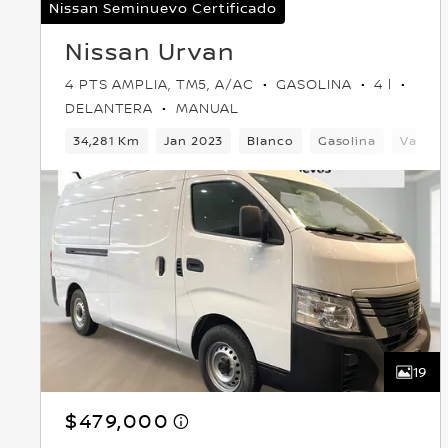
Nissan Seminuevo Certificado
Nissan Urvan
4 PTS AMPLIA, TM5, A/AC
GASOLINA
4 l
DELANTERA
MANUAL
34,281 Km
Jan 2023
Blanco
Gasolina
Van
19
$479,000