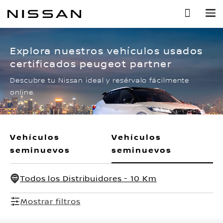
Ir
al
contenido
principal
Explora nuestros vehículos usados
certificados peugeot partner
Descubre tu Nissan ideal y resérvalo fácilmente
online.
Vehículos
Vehículos
seminuevos
seminuevos
Todos los Distribuidores - 10 Km
Mostrar filtros