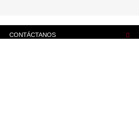
CONTÁCTANOS
CORPORATIVO
LEGALES
NISSAN SOCIAL
Facebook
Twitter
Youtube
Instagram
Mapa del Sitio