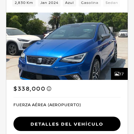
2,830 Km
Jan 2024
Azul
Gasolina
Sedan
Del
17
$338,000
FUERZA AÉREA (AEROPUERTO)
Detalles del vehículo