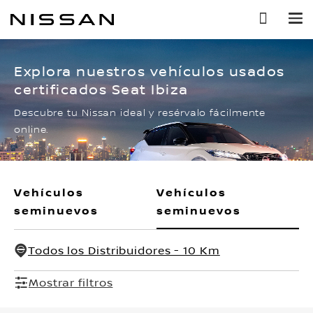
Ir
al
contenido
principal
Explora nuestros vehículos usados
certificados Seat Ibiza
Descubre tu Nissan ideal y resérvalo fácilmente
online.
Vehículos
Vehículos
seminuevos
seminuevos
Todos los Distribuidores - 10 Km
Mostrar filtros