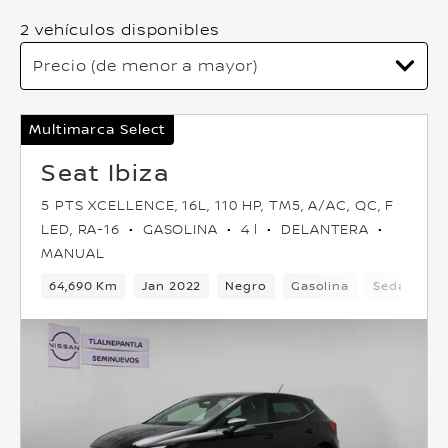
2 vehículos disponibles
Multimarca Select
Seat Ibiza
5 PTS XCELLENCE, 16L, 110 HP, TM5, A/AC, QC, F
LED, RA-16
GASOLINA
4 l
DELANTERA
MANUAL
64,690 Km
Jan 2022
Negro
Gasolina
Sedan
D