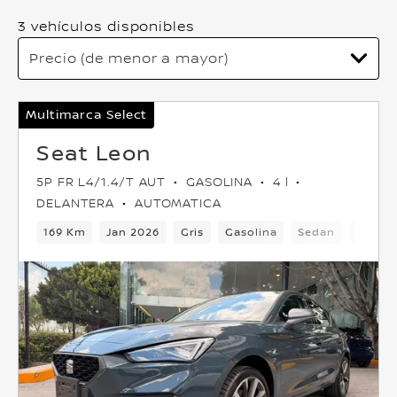
3 vehículos disponibles
Multimarca Select
Seat Leon
5P FR L4/1.4/T AUT
GASOLINA
4 l
DELANTERA
AUTOMATICA
169 Km
Jan 2026
Gris
Gasolina
Sedan
Delant