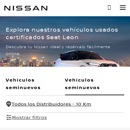
Ir
al
contenido
principal
Explora nuestros vehículos usados
certificados Seat Leon
Descubre tu Nissan ideal y resérvalo fácilmente
online.
Vehículos
Vehículos
seminuevos
seminuevos
Todos los Distribuidores - 10 Km
Mostrar filtros