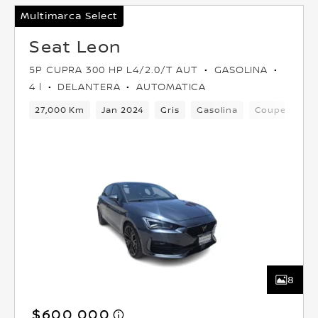
Multimarca Select
Seat Leon
5P CUPRA 300 HP L4/2.0/T AUT
GASOLINA
4 l
DELANTERA
AUTOMATICA
27,000 Km
Jan 2024
Gris
Gasolina
Coupe
De
8
$600,000