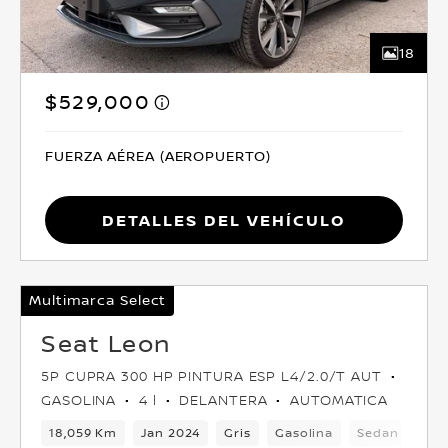
18
$529,000
FUERZA AÉREA (AEROPUERTO)
Detalles del vehículo
Multimarca Select
Seat Leon
5P CUPRA 300 HP PINTURA ESP L4/2.0/T AUT
GASOLINA
4 l
DELANTERA
AUTOMATICA
18,059 Km
Jan 2024
Gris
Gasolina
Sedan
Del