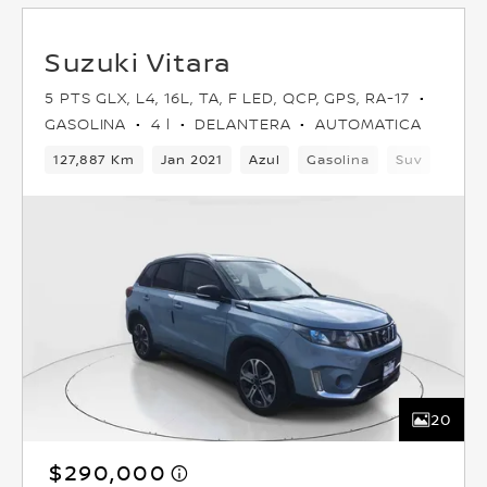
Suzuki Vitara
5 PTS GLX, L4, 16L, TA, F LED, QCP, GPS, RA-17
GASOLINA
4 l
DELANTERA
AUTOMATICA
127,887 Km
Jan 2021
Azul
Gasolina
Suv
Dela
20
$290,000