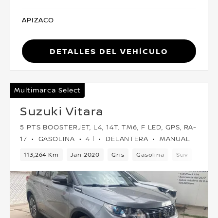
APIZACO
Detalles del vehículo
Multimarca Select
Suzuki Vitara
5 PTS BOOSTERJET, L4, 14T, TM6, F LED, GPS, RA-
17
GASOLINA
4 l
DELANTERA
MANUAL
113,264 Km
Jan 2020
Gris
Gasolina
Suv
Delan