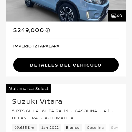
40
$249,000
IMPERIO IZTAPALAPA
Detalles del vehículo
Multimarca Select
Suzuki Vitara
5 PTS GL L4 16L TA RA-16
GASOLINA
4 l
DELANTERA
AUTOMATICA
69,655 Km
Jan 2022
Blanco
Gasolina
Suv
Del