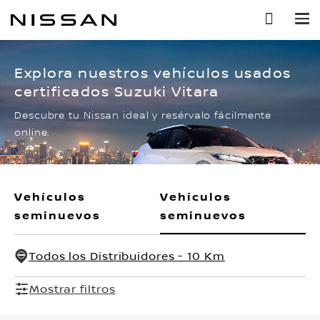
Ir
al
contenido
principal
Explora nuestros vehículos usados
certificados Suzuki Vitara
Descubre tu Nissan ideal y resérvalo fácilmente
online.
Vehículos
Vehículos
seminuevos
seminuevos
Todos los Distribuidores - 10 Km
Mostrar filtros