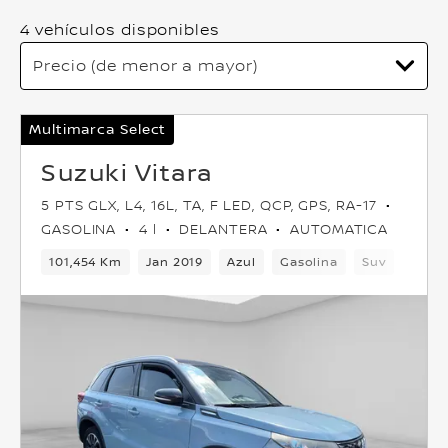
4 vehículos disponibles
Multimarca Select
Suzuki Vitara
5 PTS GLX, L4, 16L, TA, F LED, QCP, GPS, RA-17
GASOLINA
4 l
DELANTERA
AUTOMATICA
101,454 Km
Jan 2019
Azul
Gasolina
Suv
Delan