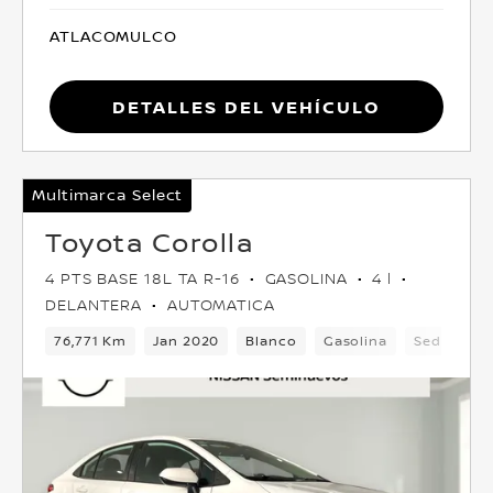
ATLACOMULCO
Detalles del vehículo
Multimarca Select
Toyota Corolla
4 PTS BASE 18L TA R-16
GASOLINA
4 l
DELANTERA
AUTOMATICA
76,771 Km
Jan 2020
Blanco
Gasolina
Sedan