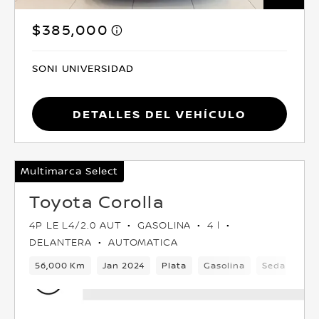
$385,000
SONI UNIVERSIDAD
Detalles del vehículo
Multimarca Select
Toyota Corolla
4P LE L4/2.0 AUT
GASOLINA
4 l
DELANTERA
AUTOMATICA
56,000 Km
Jan 2024
Plata
Gasolina
Sedan
D