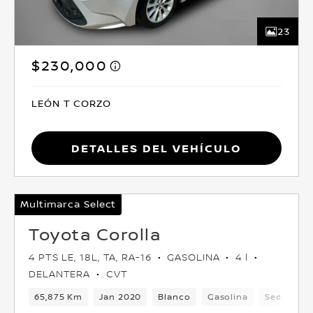
23
$230,000
LEÓN T CORZO
Detalles del vehículo
Multimarca Select
Toyota Corolla
4 PTS LE, 18L, TA, RA-16
GASOLINA
4 l
DELANTERA
CVT
65,875 Km
Jan 2020
Blanco
Gasolina
Sedan