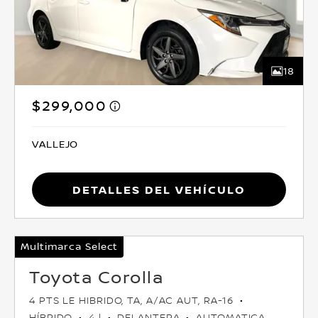
18
$299,000
VALLEJO
Detalles del vehículo
Multimarca Select
Toyota Corolla
4 PTS LE HIBRIDO, TA, A/AC AUT, RA-16
HÍBRIDO
4 l
DELANTERA
AUTOMATICA