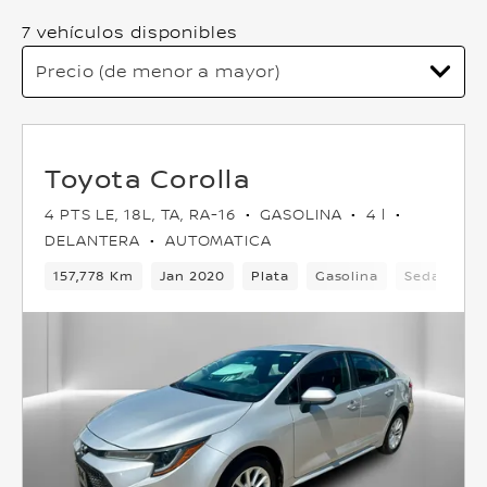
7 vehículos disponibles
Toyota Corolla
4 PTS LE, 18L, TA, RA-16
GASOLINA
4 l
DELANTERA
AUTOMATICA
157,778 Km
Jan 2020
Plata
Gasolina
Sedan
D