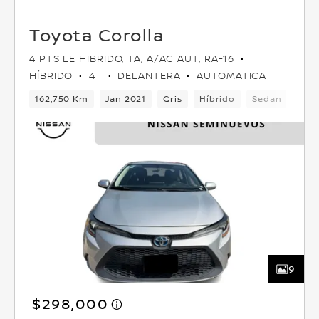
Toyota Corolla
4 PTS LE HIBRIDO, TA, A/AC AUT, RA-16
HÍBRIDO
4 l
DELANTERA
AUTOMATICA
162,750 Km
Jan 2021
Gris
Híbrido
Sedan
Del
9
$298,000