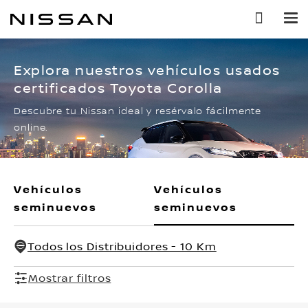
Ir
al
contenido
principal
Explora nuestros vehículos usados
certificados Toyota Corolla
Descubre tu Nissan ideal y resérvalo fácilmente
online.
Vehículos
Vehículos
seminuevos
seminuevos
Todos los Distribuidores - 10 Km
Mostrar filtros