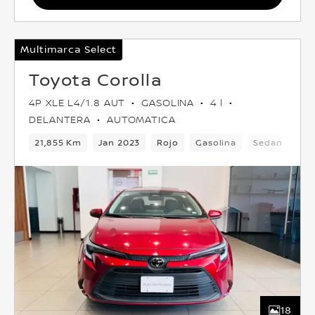
Multimarca Select
Toyota Corolla
4P XLE L4/1.8 AUT
GASOLINA
4 l
DELANTERA
AUTOMATICA
21,855 Km
Jan 2023
Rojo
Gasolina
Sedan
Del
18