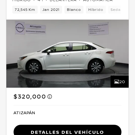
72,545 Km
Jan 2021
Blanco
Híbrido
Sedan
De
20
$320,000
ATIZAPÁN
Detalles del vehículo