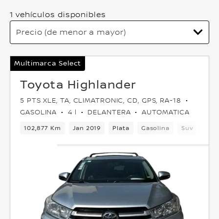
1 vehículos disponibles
Multimarca Select
Toyota Highlander
5 PTS XLE, TA, CLIMATRONIC, CD, GPS, RA-18
GASOLINA
4 l
DELANTERA
AUTOMATICA
102,877 Km
Jan 2019
Plata
Gasolina
Suv
Dela