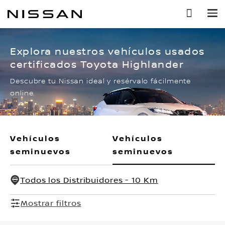
Ir
al
contenido
principal
Explora nuestros vehículos usados
certificados Toyota Highlander
Descubre tu Nissan ideal y resérvalo fácilmente
online.
Vehículos
Vehículos
seminuevos
seminuevos
Todos los Distribuidores - 10 Km
Mostrar filtros