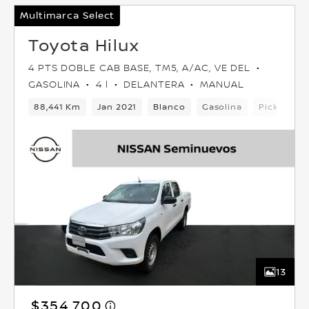
Multimarca Select
Toyota Hilux
4 PTS DOBLE CAB BASE, TM5, A/AC, VE DEL
GASOLINA
4 l
DELANTERA
MANUAL
88,441 Km
Jan 2021
Blanco
Gasolina
Pickup
13
$354,700