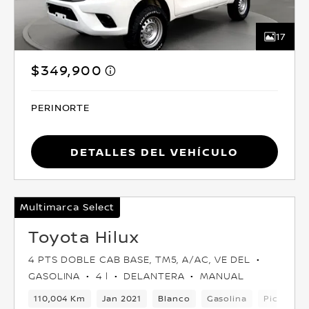
17
$349,900
PERINORTE
Detalles del vehículo
Multimarca Select
Toyota Hilux
4 PTS DOBLE CAB BASE, TM5, A/AC, VE DEL
GASOLINA
4 l
DELANTERA
MANUAL
110,004 Km
Jan 2021
Blanco
Gasolina
Pickup