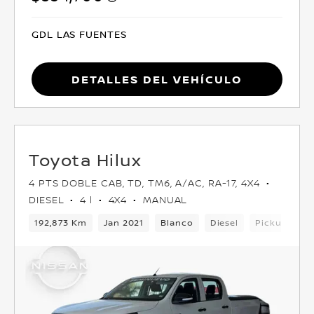
GDL LAS FUENTES
Detalles del vehículo
Toyota Hilux
4 PTS DOBLE CAB, TD, TM6, A/AC, RA-17, 4X4
DIESEL
4 l
4X4
MANUAL
192,873 Km
Jan 2021
Blanco
Diesel
Pickup
4