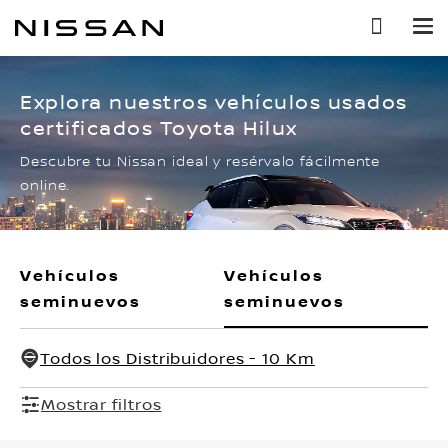
Ir
al
contenido
principal
Explora nuestros vehículos usados
certificados Toyota Hilux
Descubre tu Nissan ideal y resérvalo fácilmente
online.
Vehículos
Vehículos
seminuevos
seminuevos
Todos los Distribuidores - 10 Km
Mostrar filtros