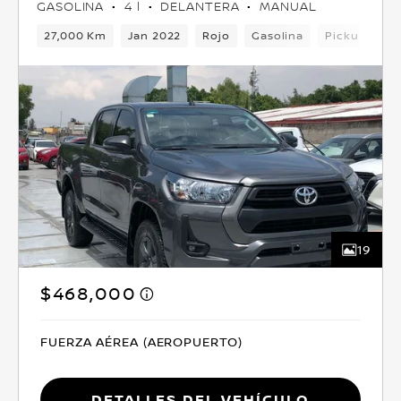
GASOLINA
4 l
DELANTERA
MANUAL
27,000 Km
Jan 2022
Rojo
Gasolina
Pickup
D
19
$468,000
FUERZA AÉREA (AEROPUERTO)
Detalles del vehículo